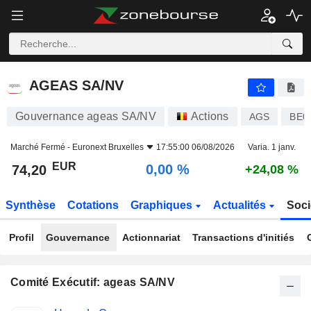
AGEAS SA/NV
74,20
€
0,00 %
AGEAS SA/NV
Gouvernance ageas SA/NV
Actions
AGS
BE0
Marché Fermé -
Euronext Bruxelles
17:55:00 06/08/2026
Varia. 1 janv.
EUR
0,00 %
74,20
+24,08 %
Synthèse
Cotations
Graphiques
Actualités
Soci
Profil
Gouvernance
Actionnariat
Transactions d'initiés
Comité Exécutif: ageas SA/NV
Fonctions