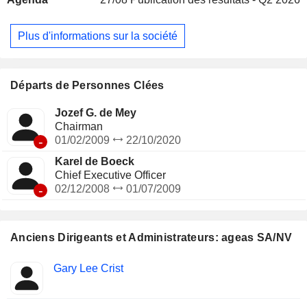
en Turquie, en Chine, en Malaisie, en Inde, en Thaïlande, au
Vietnam et aux Philippines au travers d'une combinaison de
filiales détenues à 100% et de partenariats à long terme
Plus d'informations sur la société
avec des institutions financières solides et des distributeurs
clés.
Départs de Personnes Clées
Jozef G. de Mey
Chairman
-
01/02/2009
22/10/2020
Karel de Boeck
Chief Executive Officer
-
02/12/2008
01/07/2009
Anciens Dirigeants et Administrateurs: ageas SA/NV
Fonctions
Gary Lee Crist
Insider
occupées