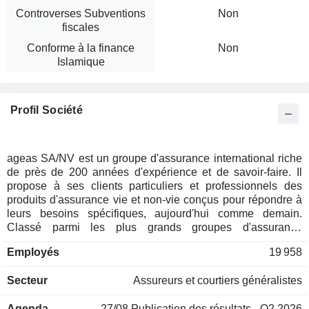
Controverses Subventions
Non
fiscales
Conforme à la finance
Non
Islamique
Profil Société
ageas SA/NV est un groupe d'assurance international riche
de près de 200 années d'expérience et de savoir-faire. Il
propose à ses clients particuliers et professionnels des
produits d'assurance vie et non-vie conçus pour répondre à
leurs besoins spécifiques, aujourd'hui comme demain.
Classé parmi les plus grands groupes d'assurance
européens, ageas SA/NV concentre ses activités sur
Employés
19 958
l'Europe et l'Asie, qui représentent ensemble la majeure
partie du marché mondial de l'assurance. Il mène des
Secteur
Assureurs et courtiers généralistes
activités d'assurances couronnées de succès en Belgique,
au Royaume Uni, au Luxembourg, en France, au Portugal,
Agenda
27/08
Publication des résultats - Q2 2026