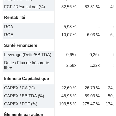
FCF / Résultat net (%)
82,56 %
83,31 %
48
Rentabilité
ROA
5,93 %
-
4
ROE
10,07 %
6,03 %
6,
Santé Financière
Leverage (Dette/EBITDA)
0,65x
0,26x
0
Dette / Flux de trésorerie
2,58x
1,22x
1
libre
Intensité Capitalistique
CAPEX / CA (%)
22,69 %
26,79 %
24,
CAPEX / EBITDA (%)
48,95 %
59,03 %
50,
CAPEX / FCF (%)
193,55 %
275,47 %
174,
Éléments par action