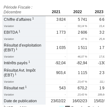
Période Fiscale :
2021
2022
2023
Décembre
1
Chiffre d'affaires
3 824
5 741
6 62
Variation
-
50,14 %
15,43
1
EBITDA
1 773
2 606
3 26
Variation
-
47 %
25,46
Résultat d'exploitation
1 035
1 511
1 77
1
(EBIT)
Variation
-
46,07 %
17,63
1
Intérêts payés
-92,04
-82,94
-130,
Résultat Avt. Impôt
903,4
1 115
2 35
1
(EBT)
Variation
-
23,47 %
111,5
1
Résultat net
543
670,2
1 94
Variation
-
23,43 %
189,64
Date de publication
23/02/22
16/02/23
15/02/2