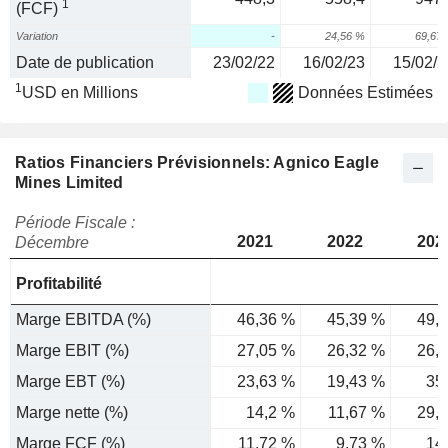
1
(FCF)
Variation
-
24,56 %
69,67
Date de publication
23/02/22
16/02/23
15/02/2
1
USD en Millions
Données Estimées
Ratios Financiers Prévisionnels: Agnico Eagle
Mines Limited
Période Fiscale :
2021
2022
202
Décembre
Profitabilité
Marge EBITDA (%)
46,36 %
45,39 %
49,
Marge EBIT (%)
27,05 %
26,32 %
26,
Marge EBT (%)
23,63 %
19,43 %
35
Marge nette (%)
14,2 %
11,67 %
29,
Marge FCF (%)
11,72 %
9,73 %
14