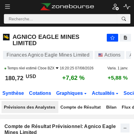
AGNICO EAGLE MINES LIMITED
180,72
$
+7,62 %
AGNICO EAGLE MINES
LIMITED
Finances Agnico Eagle Mines Limited
Actions
A
Temps réel estimé
Cboe BZX
16:20:25 07/08/2026
Varia. 1 janv.
USD
+7,62 %
180,72
+5,88 %
Synthèse
Cotations
Graphiques
Actualités
Soci
Prévisions des Analystes
Compte de Résultat
Bilan
Flux d
Compte de Résultat Prévisionnel: Agnico Eagle
Mines Limited