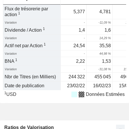
Flux de trésorerie par
5,377
4,781
1
action
Variation
-
-11,09 %
11
1
Dividende / Action
1,4
1,6
Variation
-
14,29 %
1
Actif net par Action
24,54
35,58
Variation
-
44,98 %
1
BNA
2,22
1,53
Variation
-
-31,08 %
158
Nbr de Titres (en Milliers)
244 322
455 045
496
Date de publication
23/02/22
16/02/23
15/0
1
USD
Données Estimées
Ratios de Valorisation