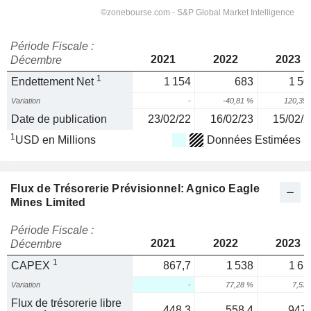
Période Fiscale :
2021
2022
2023
Décembre
1
Endettement Net
1 154
683
1 50
Variation
-
-40,81 %
120,35
Date de publication
23/02/22
16/02/23
15/02/2
1
USD en Millions
Données Estimées
Flux de Trésorerie Prévisionnel: Agnico Eagle
Mines Limited
Période Fiscale :
2021
2022
2023
Décembre
1
CAPEX
867,7
1 538
1 65
Variation
-
77,28 %
7,53
Flux de trésorerie libre
448,3
558,4
947,