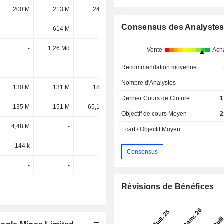
200 M
213 M
246 M
323 M
Consensus des Analyste
-
614 M
-
-
-
1,26 Md
-
-
Vente
Ach
Recommandation moyenne
-
-
-
-
Nombre d'Analystes
130 M
131 M
181 M
-
Dernier Cours de Cloture
1
135 M
151 M
65,16 M
-
Objectif de cours Moyen
2
4,48 M
-
-
-
Ecart / Objectif Moyen
144 k
-
-
-
Consensus
-
-
-
44,19 M
Révisions de Bénéfices