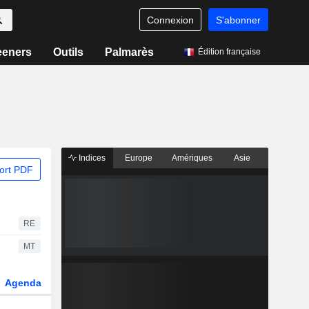
Connexion
S'abonner
eeners
Outils
Palmarès
Édition française
Indices
Europe
Amériques
Asie
ort PDF
RE
MT
Agenda
Secteur
Dérivés
Fonds et ETFs