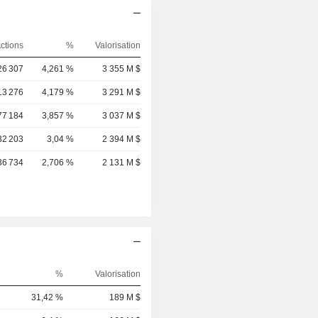
ctions
%
Valorisation
26 307
4,261 %
3 355 M $
13 276
4,179 %
3 291 M $
77 184
3,857 %
3 037 M $
32 203
3,04 %
2 394 M $
36 734
2,706 %
2 131 M $
%
Valorisation
31,42 %
189 M $