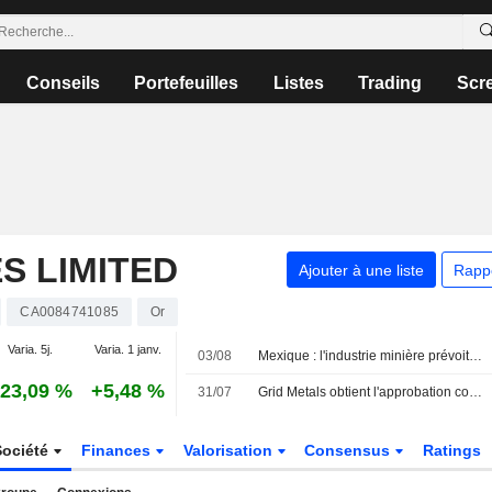
Conseils
Portefeuilles
Listes
Trading
Scr
S LIMITED
Ajouter à une liste
Rapp
CA0084741085
Or
Varia. 5j.
Varia. 1 janv.
03/08
Mexique : l'industrie minière prévoit un bond des investissements en 2026, portée par l'extension des projets et l'achat d'équipements
23,09 %
+5,48 %
31/07
Grid Metals obtient l'approbation conditionnelle de la TSXV pour sa coentreprise avec Avenir Minerals
Société
Finances
Valorisation
Consensus
Ratings