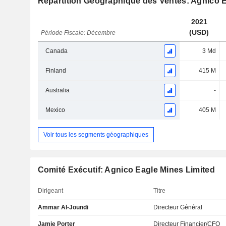
Répartition Géographique des Ventes: Agnico E
2021
(USD)
Période Fiscale: Décembre
Canada
3 Md
Finland
415 M
Australia
-
Mexico
405 M
Voir tous les segments géographiques
Comité Exécutif: Agnico Eagle Mines Limited
Dirigeant
Titre
Ammar Al-Joundi
Directeur Général
Jamie Porter
Directeur Financier/CFO