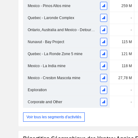
Mexico - Pinos Altos mine
259 M
Quebec - Laronde Complex
-
Ontario, Australia and Mexico - Detour Lake Mine
-
Nunavut - Bay Project
115 M
Quebec - La Ronde Zone 5 mine
121 M
Mexico - La India mine
118 M
Mexico - Creston Mascota mine
27,78 M
Exploration
-
Corporate and Other
-
Voir tous les segments d'activités