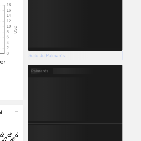
Suite du Palmarès
Palmarès
l -