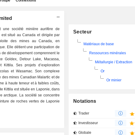
roupe
Connexions
imited
 une société minière aurifère de
Secteur
l est situé au Canada et dirigée par
ploite des mines au Canada, en
Matériaux de base
ue. Elle détient une participation de
ets de développement comprennent le
Ressources minérales
xe Goldex, Detour Lake, Macassa,
Métallurgie / Extraction
Kittila. Ses projets d’exploration
colas et Wasamac. Son complexe
Or
e des mines Canadian Malartic et de
Or minier
ne à haute teneur et à faibles coûts,
e Kittila est située en Laponie, dans
e arctique. La société se concentre
Notations
einture de roches vertes de Laponie
Trader
Investisseur
Globale