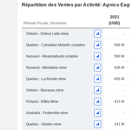
Répartition des Ventes par Activité: Agnico Eag
2021
(USD)
Période Fiscale: Décembre
Ontario - Detour Lake mine
-
Quebec - Canadian Malartic complex
646 M
Nunavut - Meadowbank complex
590 M
Nunavut - Meliadine mine
636 M
Quebec - La Ronde mine
655 M
Ontario - Macassa mine
-
Finland - Kittila Mine
415 M
Australia - Fosterville mine
-
Quebec - Goldex mine
241 M