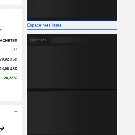
s
Espace mes listes
at
Palmarès
ACHETER
22
78,82
USD
14,98
USD
+20,22 %