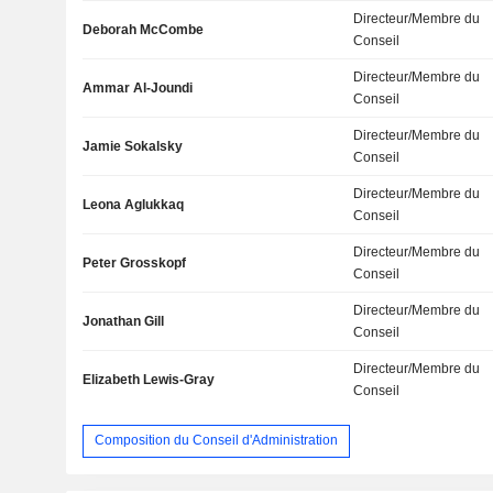
Directeur/Membre du
Deborah McCombe
Conseil
Directeur/Membre du
Ammar Al-Joundi
Conseil
Directeur/Membre du
Jamie Sokalsky
Conseil
Directeur/Membre du
Leona Aglukkaq
Conseil
Directeur/Membre du
Peter Grosskopf
Conseil
Directeur/Membre du
Jonathan Gill
Conseil
Directeur/Membre du
Elizabeth Lewis-Gray
Conseil
Composition du Conseil d'Administration