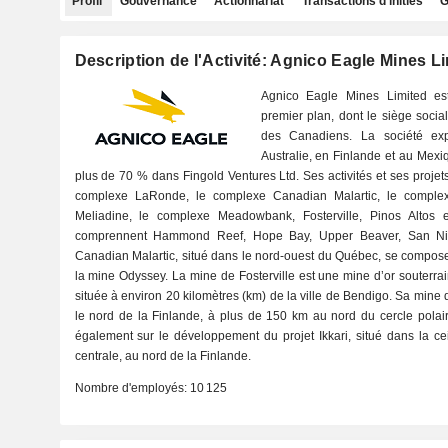
Profil
Gouvernance
Actionnariat
Transactions d'initiés
G
Description de l'Activité: Agnico Eagle Mines L
Agnico Eagle Mines Limited est
premier plan, dont le siège socia
des Canadiens. La société ex
Australie, en Finlande et au Mexiq
plus de 70 % dans Fingold Ventures Ltd. Ses activités et ses proj
complexe LaRonde, le complexe Canadian Malartic, le comple
Meliadine, le complexe Meadowbank, Fosterville, Pinos Altos et 
comprennent Hammond Reef, Hope Bay, Upper Beaver, San Ni
Canadian Malartic, situé dans le nord-ouest du Québec, se compos
la mine Odyssey. La mine de Fosterville est une mine d’or souterrai
située à environ 20 kilomètres (km) de la ville de Bendigo. Sa mine d
le nord de la Finlande, à plus de 150 km au nord du cercle polair
également sur le développement du projet Ikkari, situé dans la c
centrale, au nord de la Finlande.
Nombre d'employés:
10 125