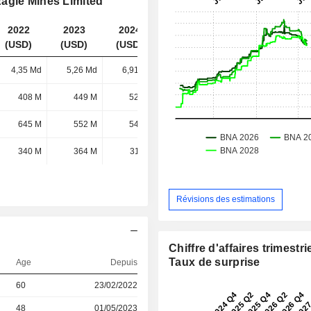
agle Mines Limited
2022
2023
2024
2025
(USD)
(USD)
(USD)
(USD)
4,35 Md
5,26 Md
6,91 Md
10,29 Md
408 M
449 M
524 M
749 M
645 M
552 M
545 M
538 M
340 M
364 M
311 M
334 M
Révisions des estimations
Chiffre d'affaires trimestrie
Taux de surprise
Age
Depuis
60
23/02/2022
48
01/05/2023