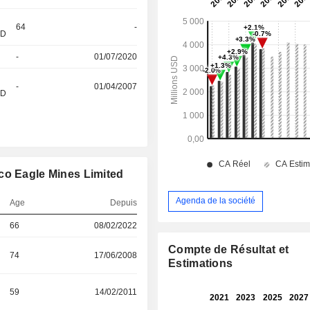
64
-
&D
-
01/07/2020
-
01/04/2007
&D
co Eagle Mines Limited
Agenda de la société
Age
Depuis
66
08/02/2022
Compte de Résultat et
74
17/06/2008
Estimations
59
14/02/2011