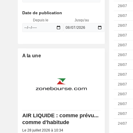
28/07
Date de publication
28/07
Depuis le
Jusqu'au
28/07
28/07
28/07
28/07
A la une
28/07
28/07
28/07
28/07
28/07
28/07
AIR LIQUIDE : comme prévu...
comme d'habitude
24/07
Le 28 juillet 2026 à 10:34