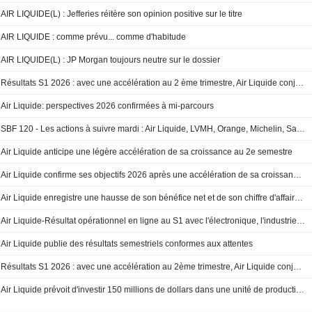
AIR LIQUIDE(L) : Jefferies réitère son opinion positive sur le titre
AIR LIQUIDE : comme prévu... comme d'habitude
AIR LIQUIDE(L) : JP Morgan toujours neutre sur le dossier
Résultats S1 2026 : avec une accélération au 2 ème trimestre, Air Liquide conjugue dynamique de croissance et amélioration continue de la performance
Air Liquide: perspectives 2026 confirmées à mi-parcours
SBF 120 - Les actions à suivre mardi : Air Liquide, LVMH, Orange, Michelin, Safran, Stellantis, Exosens, BioMérieux
Air Liquide anticipe une légère accélération de sa croissance au 2e semestre
Air Liquide confirme ses objectifs 2026 après une accélération de sa croissance au T2
Air Liquide enregistre une hausse de son bénéfice net et de son chiffre d'affaires au premier semestre
Air Liquide-Résultat opérationnel en ligne au S1 avec l'électronique, l'industriel marchand et la santé
Air Liquide publie des résultats semestriels conformes aux attentes
Résultats S1 2026 : avec une accélération au 2ème trimestre, Air Liquide conjugue dynamique de croissance et amélioration continue de la performance
Air Liquide prévoit d'investir 150 millions de dollars dans une unité de production de gaz industriels aux États-Unis