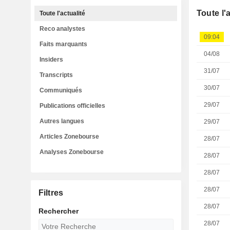
Toute l'
Toute l'actualité
Reco analystes
09:04
Faits marquants
04/08
Insiders
31/07
Transcripts
30/07
Communiqués
29/07
Publications officielles
Autres langues
29/07
Articles Zonebourse
28/07
Analyses Zonebourse
28/07
28/07
28/07
Filtres
28/07
Rechercher
28/07