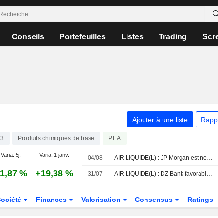
Conseils
Portefeuilles
Listes
Trading
Scr
Ajouter à une liste
Rapp
73
Produits chimiques de base
PEA
Varia. 5j.
Varia. 1 janv.
04/08
AIR LIQUIDE(L) : JP Morgan est neutre sur le titre
1,87 %
+19,38 %
31/07
AIR LIQUIDE(L) : DZ Bank favorable sur le dossier
Société
Finances
Valorisation
Consensus
Ratings