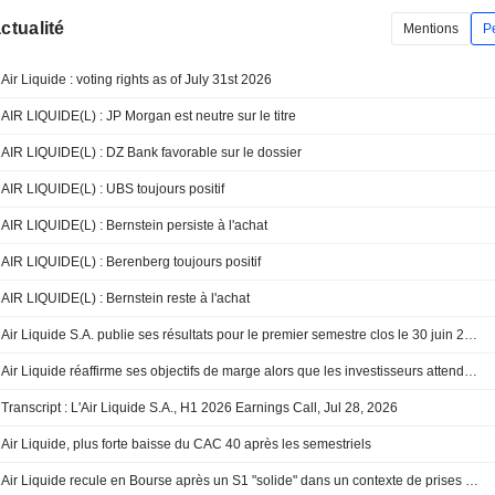
actualité
Mentions
P
Air Liquide : voting rights as of July 31st 2026
AIR LIQUIDE(L) : JP Morgan est neutre sur le titre
AIR LIQUIDE(L) : DZ Bank favorable sur le dossier
AIR LIQUIDE(L) : UBS toujours positif
AIR LIQUIDE(L) : Bernstein persiste à l'achat
AIR LIQUIDE(L) : Berenberg toujours positif
AIR LIQUIDE(L) : Bernstein reste à l'achat
Air Liquide S.A. publie ses résultats pour le premier semestre clos le 30 juin 2026
Air Liquide réaffirme ses objectifs de marge alors que les investisseurs attendent les retombées du carnet de commandes
Transcript : L'Air Liquide S.A., H1 2026 Earnings Call, Jul 28, 2026
Air Liquide, plus forte baisse du CAC 40 après les semestriels
Air Liquide recule en Bourse après un S1 "solide" dans un contexte de prises de bénéfices