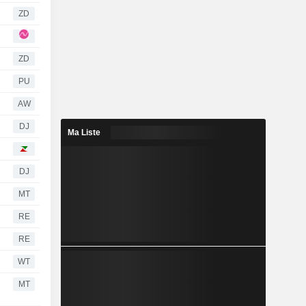
ZD
ZD
PU
AW
DJ
Ma Liste
DJ
MT
RE
RE
WT
MT