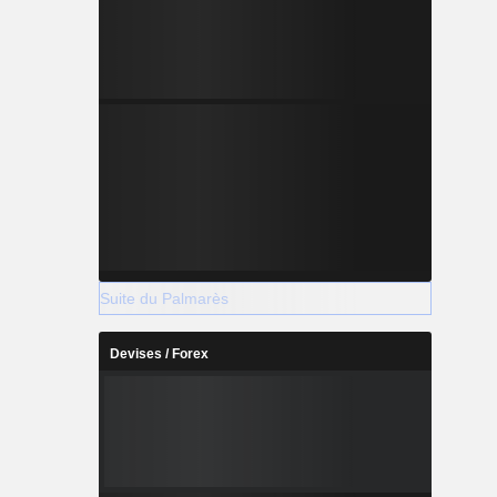
Suite du Palmarès
Devises / Forex