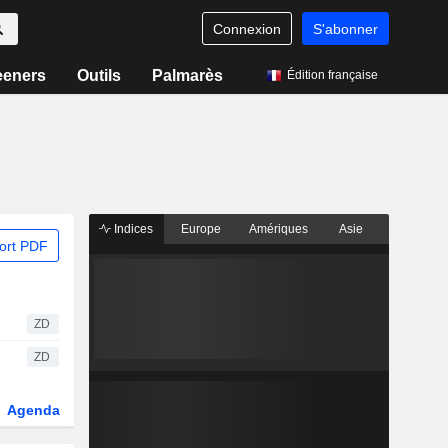
Connexion
S'abonner
eeners
Outils
Palmarès
Édition française
Indices
Europe
Amériques
Asie
ort PDF
ZD
ZD
Agenda
Secteur
Dérivés
Fonds et ETFs