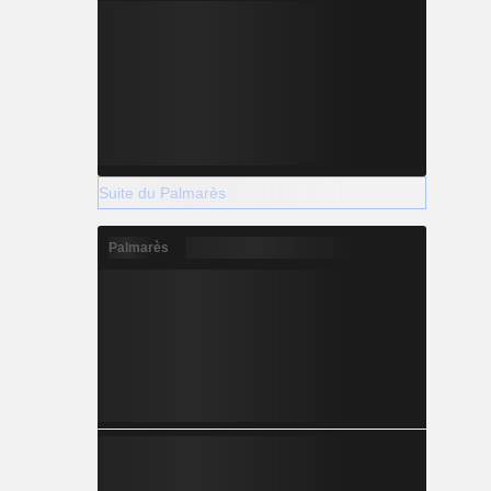
Suite du Palmarès
Palmarès