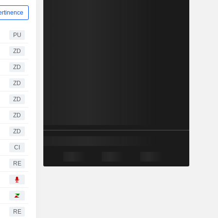
ertinence
PU
ZD
ZD
ZD
ZD
ZD
ZD
CI
RE
RE