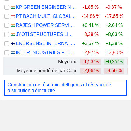
KP GREEN ENGINEERING LIMITED
-1,85 %
-0,37 %
-
PT BACH MULTI GLOBAL TBK.
-14,86 %
-17,65 %
RAJESH POWER SERVICES LIMITED
+0,41 %
+2,64 %
JYOTI STRUCTURES LIMITED
-3,38 %
+8,63 %
ENERSENSE INTERNATIONAL OYJ
+3,67 %
+1,38 %
INTER INDUSTRIES PLUS LTD
-2,97 %
-12,80 %
+
Moyenne
-1,53 %
+0,25 %
Moyenne pondérée par Capi.
-2,06 %
-9,50 %
-
Construction de réseaux intelligents et réseaux de
distribution d'électricité