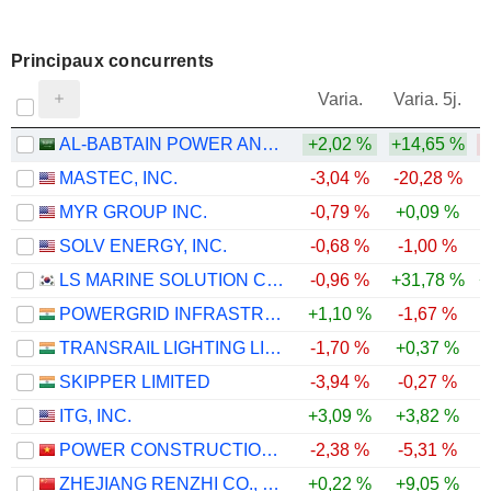
Principaux concurrents
V
Varia.
Varia. 5j.
AL-BABTAIN POWER AND TELECOMMUNICATIONS COMPANY
+2,02 %
+14,65 %
MASTEC, INC.
-3,04 %
-20,28 %
-
MYR GROUP INC.
-0,79 %
+0,09 %
-
SOLV ENERGY, INC.
-0,68 %
-1,00 %
-
LS MARINE SOLUTION CO., LTD.
-0,96 %
+31,78 %
+
POWERGRID INFRASTRUCTURE INVESTMENT TRUST
+1,10 %
-1,67 %
TRANSRAIL LIGHTING LIMITED
-1,70 %
+0,37 %
SKIPPER LIMITED
-3,94 %
-0,27 %
ITG, INC.
+3,09 %
+3,82 %
POWER CONSTRUCTIONNO.1
-2,38 %
-5,31 %
ZHEJIANG RENZHI CO., LTD.
+0,22 %
+9,05 %