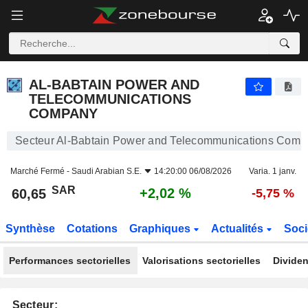
AL-BABTAIN POWER AND TELECOMMUNICATIONS COMPANY
60,65
AL-BABTAIN POWER AND
TELECOMMUNICATIONS
COMPANY
Secteur Al-Babtain Power and Telecommunications Com
Marché Fermé -
Saudi Arabian S.E.
14:20:00 06/08/2026
Varia. 1 janv.
SAR
+2,02 %
60,65
-5,75 %
Synthèse
Cotations
Graphiques
Actualités
Soci
Performances sectorielles
Valorisations sectorielles
Dividen
Secteur: