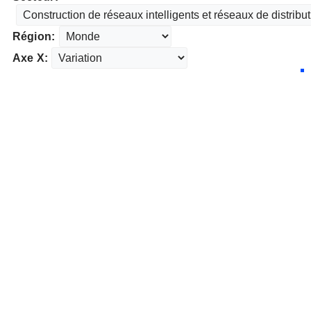
Région:
Axe X: