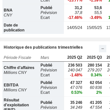
Ecart
-15.77%
-1.59%
Publié
31,2
53,6
BNA
Prévision
37,8
55,5
CNY
Ecart
-17.46%
-3.49%
Date de
14/05/24
15/05/25
1
publication
Historique des publications trimestrielles
2025 Q2
2025 Q3
2
Période Fiscale
Mars
Publié
236 503
280 154
2
Chiffre d'affaires
Prévision
240 047
279 207
2
Millions CNY
Ecart
-1.48%
0.34%
Publié
47 327
62 054
EBITDA
Prévision
47 076
60 836
Millions CNY
Ecart
0.53%
2%
Résultat
Publié
35 246
41 205
d'exploitation
Prévision
34 249
47 554
(EBIT)