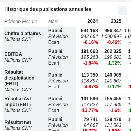
Historique des publications annuelles
2024
2025
Période Fiscale
Mars
Publié
941 168
996 347
1 
Chiffre d'affaires
Prévision
942 664
1 000 997
1 
Millions CNY
Ecart
-0.16%
-0.46%
Publié
191 668
202 325
1
EBITDA
Prévision
195 263
199 682
1
Millions CNY
Ecart
-1.84%
1.32%
Résultat
Publié
113 350
140 905
d'exploitation
Prévision
118 897
140 667
(EBIT)
Ecart
-4.67%
0.17%
-
Millions CNY
Résultat Avt.
Publié
101 596
155 455
1
Impôt (EBT)
Prévision
117 827
157 986
1
Millions CNY
Ecart
-13.77%
-1.6%
Publié
79 741
129 470
1
Résultat net
Prévision
94 667
131 563
Millions CNY