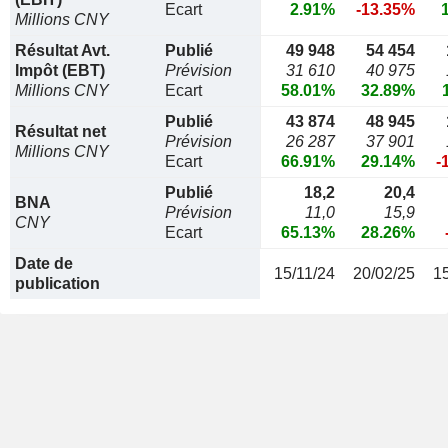
Ecart
2.91%
-13.35%
Millions CNY
Résultat Avt.
Publié
49 948
54 454
Impôt (EBT)
Prévision
31 610
40 975
Millions CNY
Ecart
58.01%
32.89%
Publié
43 874
48 945
Résultat net
Prévision
26 287
37 901
Millions CNY
Ecart
66.91%
29.14%
-
Publié
18,2
20,4
BNA
Prévision
11,0
15,9
CNY
Ecart
65.13%
28.26%
Date de
15/11/24
20/02/25
1
publication