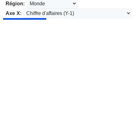
Région:
Axe X: