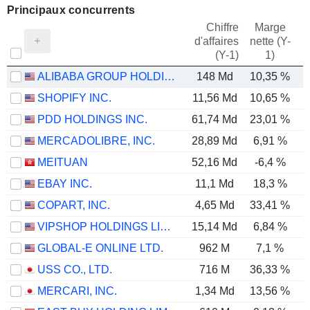
Principaux concurrents
Chiffre
Marge
d'affaires
nette (Y-
E
(Y-1)
1)
ALIBABA GROUP HOLDING LIMITED
148 Md
10,35 %
SHOPIFY INC.
11,56 Md
10,65 %
PDD HOLDINGS INC.
61,74 Md
23,01 %
MERCADOLIBRE, INC.
28,89 Md
6,91 %
MEITUAN
52,16 Md
-6,4 %
EBAY INC.
11,1 Md
18,3 %
COPART, INC.
4,65 Md
33,41 %
VIPSHOP HOLDINGS LIMITED
15,14 Md
6,84 %
GLOBAL-E ONLINE LTD.
962 M
7,1 %
USS CO., LTD.
716 M
36,33 %
MERCARI, INC.
1,34 Md
13,56 %