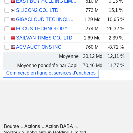
EAST BUY HOLDING LIMITED
610 M
0,13 %
SILICON2 CO., LTD.
773 M
15,1 %
GIGACLOUD TECHNOLOGY INC.
1,29 Md
10,65 %
FOCUS TECHNOLOGY CO., LTD.
274 M
26,32 %
SAILVAN TIMES CO., LTD.
1,69 Md
2,39 %
ACV AUCTIONS INC.
760 M
-8,71 %
Moyenne
20,12 Md
12,11 %
Moyenne pondérée par Capi.
70,46 Md
11,77 %
Commerce en ligne et services d'enchères
Bourse
Actions
Action BABA
Secteur Alibaba Group Holding Limited