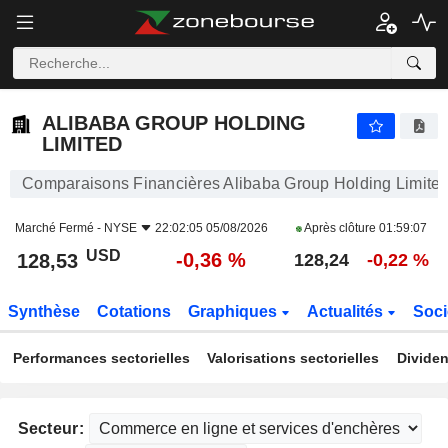
ALIBABA GROUP HOLDING LIMITED
128,53
$
-0,36 %
ALIBABA GROUP HOLDING
LIMITED
Comparaisons Financières Alibaba Group Holding Limite
Marché Fermé -
NYSE
22:02:05 05/08/2026
Après clôture
01:59:07
USD
-0,36 %
128,53
128,24
-0,22 %
Synthèse
Cotations
Graphiques
Actualités
Soci
Performances sectorielles
Valorisations sectorielles
Dividen
Secteur: