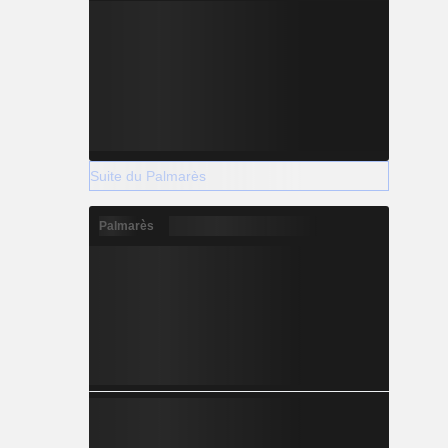
Suite du Palmarès
Palmarès