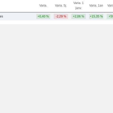
Varia. 1
Varia.
Varia. 5j.
Varia. 1an
Var
janv.
res
+0,40 %
-2,29 %
+2,06 %
+15,35 %
+5