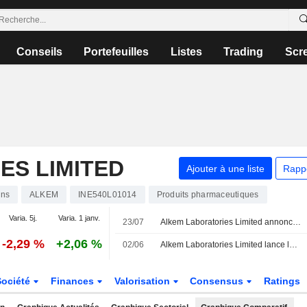
Conseils
Portefeuilles
Listes
Trading
Scr
ES LIMITED
Ajouter à une liste
Rapp
ons
ALKEM
INE540L01014
Produits pharmaceutiques
Varia. 5j.
Varia. 1 janv.
23/07
Alkem Laboratories Limited annonce la démission de Jitendra Singh Huda de ses fonctions de cadre dirigeant, effective au 23 juillet 2026
-2,29 %
+2,06 %
02/06
Alkem Laboratories Limited lance le sémaglutide en seringues pré-remplies à usage unique à partir de 350 INR
Société
Finances
Valorisation
Consensus
Ratings