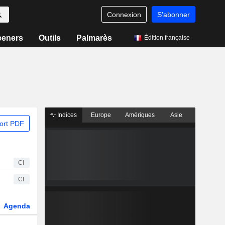
Connexion
S'abonner
eeners
Outils
Palmarès
Édition française
Indices
Europe
Amériques
Asie
ort PDF
CI
CI
Agenda
Secteur
Dérivés
Fonds et ETFs