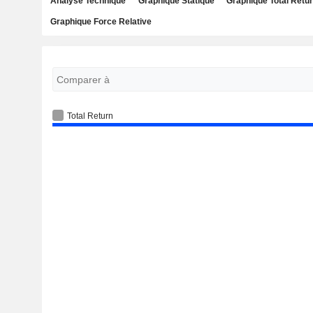
Analyse Technique
Graphique Statique
Graphique Total Retu
Graphique Force Relative
Total Return