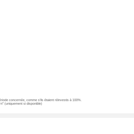
ériode concernée, comme s'ils étaient réinvestis à 100%.
n" (uniquement si disponible)