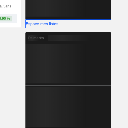
ia. 5ans
Capi.
CT
MT
LT
9,90 %
7,03 Md
Espace mes listes
Palmarès