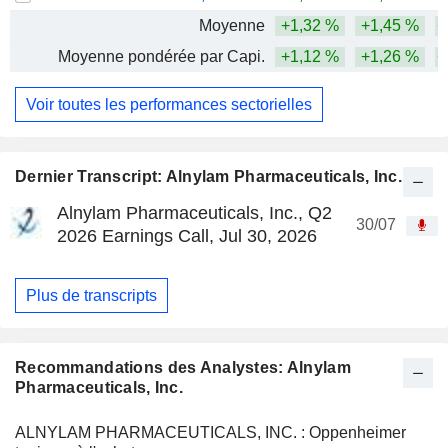
Moyenne
+1,32 %
+1,45 %
+
Moyenne pondérée par Capi.
+1,12 %
+1,26 %
+
Voir toutes les performances sectorielles
Dernier Transcript: Alnylam Pharmaceuticals, Inc.
Alnylam Pharmaceuticals, Inc., Q2
30/07
2026 Earnings Call, Jul 30, 2026
Plus de transcripts
Recommandations des Analystes: Alnylam
Pharmaceuticals, Inc.
ALNYLAM PHARMACEUTICALS, INC. : Oppenheimer