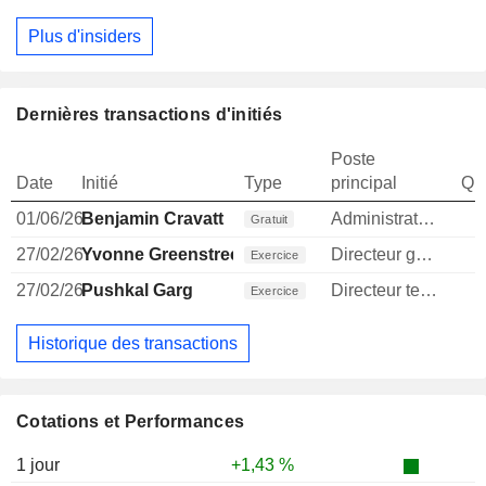
Plus d'insiders
Dernières transactions d'initiés
Poste
Date
Initié
Type
principal
Qua
01/06/26
Benjamin Cravatt
Administrateur
Gratuit
27/02/26
Yvonne Greenstreet
Directeur general
1
Exercice
27/02/26
Pushkal Garg
Directeur technique
Exercice
Historique des transactions
Cotations et Performances
1 jour
+1,43 %