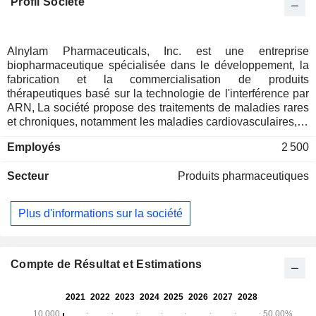
Profil Société
Alnylam Pharmaceuticals, Inc. est une entreprise
biopharmaceutique spécialisée dans le développement, la
fabrication et la commercialisation de produits
thérapeutiques basé sur la technologie de l'interférence par
ARN, La société propose des traitements de maladies rares
et chroniques, notamment les maladies cardiovasculaires, la
porphyrie hépatique aiguë, l'hypercholestérolémie et
Employés
2 500
l'amylose à transthyrétine avec atteinte neurologique. A fin
2025, Alnylam Pharmaceuticals, Inc dispose d'un
Secteur
Produits pharmaceutiques
portefeuille de 5 produits en phase de commercialisation et
de plusieurs candidats en phase de développement
clinique. La répartition géographique du CA est la suivante :
Plus d'informations sur la société
Etats-Unis (69,2%), Europe (21,8%) et autres (9%).
Compte de Résultat et Estimations