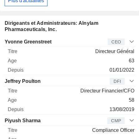
Plus d'actualités
Dirigeants et Administrateurs: Alnylam
Pharmaceuticals, Inc.
Dirigeant
Titre
Age
Depuis
Yvonne Greenstreet
CEO
Directeur Général
63
01/01/2022
Jeffrey Poulton
DFI
Directeur Financier/CFO
58
13/08/2019
Piyush Sharma
CMP
Compliance Officer