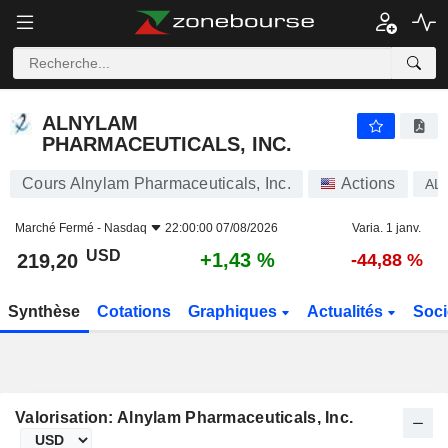
ALNYLAM PHARMACEUTICALS, INC.
219,20
$
+1,43 %
ALNYLAM
PHARMACEUTICALS, INC.
Cours Alnylam Pharmaceuticals, Inc.
Actions
AL
Marché Fermé -
Nasdaq
22:00:00 07/08/2026
Varia. 1 janv.
USD
+1,43 %
219,20
-44,88 %
Synthèse
Cotations
Graphiques
Actualités
Soci
Valorisation: Alnylam Pharmaceuticals, Inc.