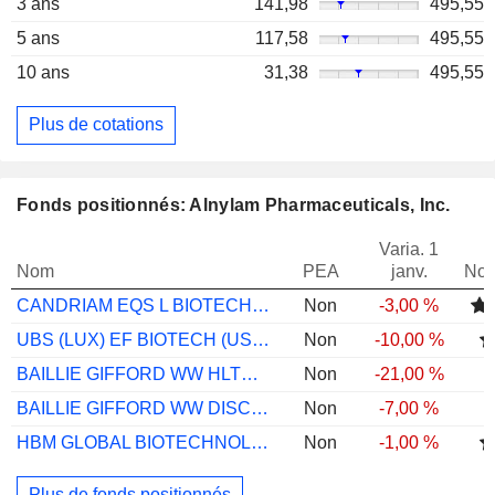
3 ans
141,98
495,55
5 ans
117,58
495,55
10 ans
31,38
495,55
Plus de cotations
Fonds positionnés: Alnylam Pharmaceuticals, Inc.
Varia. 1
Nom
PEA
janv.
Not
CANDRIAM EQS L BIOTECH C USD CAP
Non
-3,00 %
UBS (LUX) EF BIOTECH (USD) P-ACC
Non
-10,00 %
BAILLIE GIFFORD WW HLTH INNOVT B GBP ACC
Non
-21,00 %
BAILLIE GIFFORD WW DISCOVERY B USD ACC
Non
-7,00 %
HBM GLOBAL BIOTECHNOLOGY A CAP USD
Non
-1,00 %
Plus de fonds positionnés