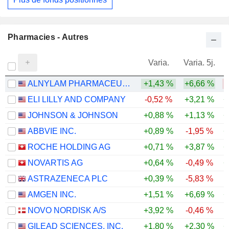
Pharmacies - Autres
Varia.
Varia. 5j.
ALNYLAM PHARMACEUTICALS, INC.
+1,43 %
+6,66 %
-
ELI LILLY AND COMPANY
-0,52 %
+3,21 %
+
JOHNSON & JOHNSON
+0,88 %
+1,13 %
+
ABBVIE INC.
+0,89 %
-1,95 %
+
ROCHE HOLDING AG
+0,71 %
+3,87 %
+
NOVARTIS AG
+0,64 %
-0,49 %
+
ASTRAZENECA PLC
+0,39 %
-5,83 %
AMGEN INC.
+1,51 %
+6,69 %
+
NOVO NORDISK A/S
+3,92 %
-0,46 %
GILEAD SCIENCES, INC.
+1,80 %
+2,30 %
+