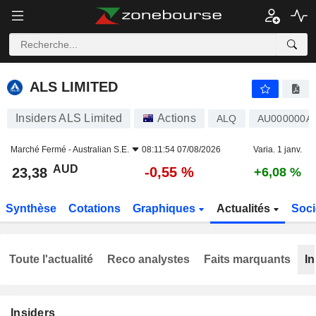
ALS LIMITED
23,38
$
-0,55 %
ALS LIMITED
Insiders ALS Limited
Actions
ALQ
AU000000A
Marché Fermé -
Australian S.E.
08:11:54 07/08/2026
Varia. 1 janv.
AUD
-0,55 %
23,38
+6,08 %
Synthèse
Cotations
Graphiques
Actualités
Soci
Toute l'actualité
Reco analystes
Faits marquants
In
Insiders