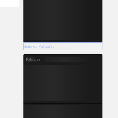
Suite du Palmarès
Palmarès