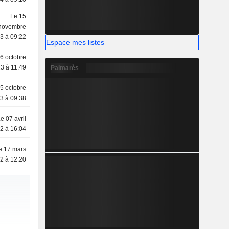
Le 15
novembre
3 à 09:22
Espace mes listes
6 octobre
3 à 11:49
Palmarès
5 octobre
3 à 09:38
e 07 avril
2 à 16:04
e 17 mars
2 à 12:20