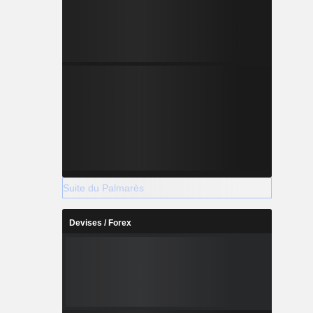
Suite du Palmarès
Devises / Forex