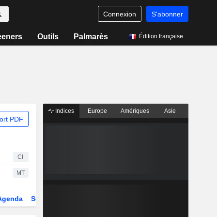
Connexion
S'abonner
eeners
Outils
Palmarès
Édition française
Indices
Europe
Amériques
Asie
ort PDF
CI
MT
Agenda
Secteur
Dérivés
Fonds et ETFs