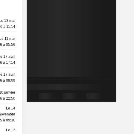
Le 13 mai
6 à 11:14
Le 11 mai
6 à 05:56
e 17 avril
6 à 17:14
e 17 avril
6 à 09:09
20 janvier
6 à 22:50
Le 14
novembre
5 à 09:30
Le 13