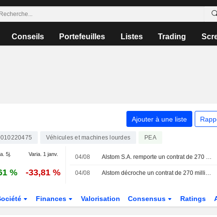
Conseils
Portefeuilles
Listes
Trading
Scr
Ajouter à une liste
Rapp
010220475
Véhicules et machines lourdes
PEA
a. 5j.
Varia. 1 janv.
04/08
Alstom S.A. remporte un contrat de 270 millions d'euros pour la fourniture de 25 trains X'trapolis 2.0 supplémentaires en Australie
61 %
-33,81 %
04/08
Alstom décroche un contrat de 270 millions d'euros pour des locomotives avec un État australien
Société
Finances
Valorisation
Consensus
Ratings