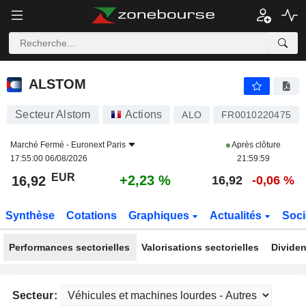
ALSTOM
16,92
€
+2,23 %
ALSTOM
Secteur Alstom
Actions
ALO
FR0010220475
Marché Fermé -
Euronext Paris
Après clôture
17:55:00 06/08/2026
21:59:59
EUR
+2,23 %
16,92
16,92
-0,06 %
Synthèse
Cotations
Graphiques
Actualités
Soci
Performances sectorielles
Valorisations sectorielles
Dividen
Secteur: