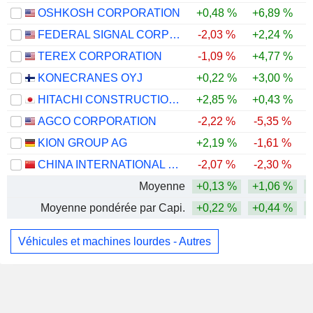
OSHKOSH CORPORATION
+0,48 %
+6,89 %
FEDERAL SIGNAL CORPORATION
-2,03 %
+2,24 %
TEREX CORPORATION
-1,09 %
+4,77 %
KONECRANES OYJ
+0,22 %
+3,00 %
HITACHI CONSTRUCTION MACHINERY CO., LTD.
+2,85 %
+0,43 %
AGCO CORPORATION
-2,22 %
-5,35 %
-
KION GROUP AG
+2,19 %
-1,61 %
CHINA INTERNATIONAL MARINE CONTAINERS (GROUP) CO., LTD.
-2,07 %
-2,30 %
Moyenne
+0,13 %
+1,06 %
Moyenne pondérée par Capi.
+0,22 %
+0,44 %
Véhicules et machines lourdes - Autres