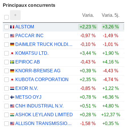
Principaux concurrents
V
Varia.
Varia. 5j.
ALSTOM
+2,23 %
+3,26 %
PACCAR INC
-0,97 %
-1,49 %
DAIMLER TRUCK HOLDING AG
-0,10 %
-1,01 %
KOMATSU LTD.
+3,44 %
+1,90 %
+
EPIROC AB
-0,43 %
+4,16 %
KNORR-BREMSE AG
+0,39 %
-4,43 %
KUBOTA CORPORATION
+2,35 %
-4,74 %
EXOR N.V.
-0,85 %
+1,22 %
METSO OYJ
+0,78 %
+6,36 %
CNH INDUSTRIAL N.V.
+0,51 %
+4,80 %
ASHOK LEYLAND LIMITED
+0,28 %
+12,37 %
ALLISON TRANSMISSION HOLDINGS, INC.
-1,58 %
+0,35 %