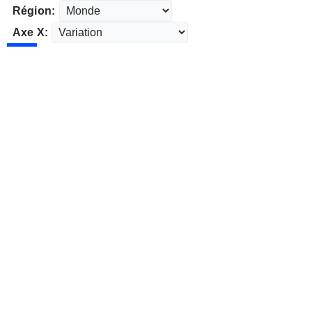
Région:
Axe X: