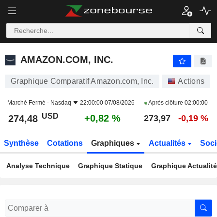
AMAZON.COM, INC.
274,48
$
+0,82 %
AMAZON.COM, INC.
Graphique Comparatif Amazon.com, Inc.
Actions
Marché Fermé -
Nasdaq
22:00:00 07/08/2026
Après clôture
02:00:00
USD
+0,82 %
274,48
273,97
-0,19 %
Synthèse
Cotations
Graphiques
Actualités
Soci
Analyse Technique
Graphique Statique
Graphique Actualit