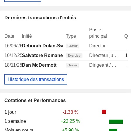
Dernières transactions d'initiés
Poste
Date
Initié
Type
principal
Qua
16/06/26
Deborah Dolan-Sweeney
Director
1
Gratuit
10/12/25
Salvatore Romanello
Directeur juridique
10
Exercice
18/11/25
Dan McDermott
Dirigeant / cadre principal
3
Gratuit
Historique des transactions
Cotations et Performances
1 jour
-1,33 %
1 semaine
+22,25 %
Mois en cours
+5,98 %