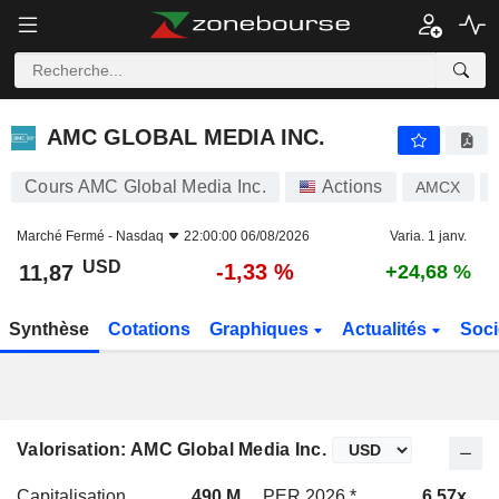
AMC GLOBAL MEDIA INC.
11,87
$
-1,33 %
AMC GLOBAL MEDIA INC.
Cours AMC Global Media Inc.
Actions
AMCX
Marché Fermé -
Nasdaq
22:00:00 06/08/2026
Varia. 1 janv.
USD
-1,33 %
11,87
+24,68 %
Synthèse
Cotations
Graphiques
Actualités
Soci
Valorisation: AMC Global Media Inc.
Capitalisation
490 M
PER 2026 *
6,57x
P