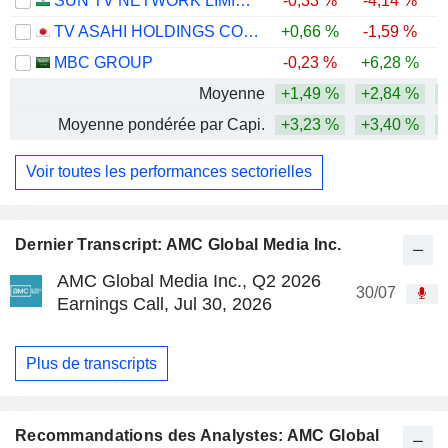
SUN TV NETWORK LIMITED
-0,33 %
-4,14 %
-
TV ASAHI HOLDINGS CORPORATION
+0,66 %
-1,59 %
MBC GROUP
-0,23 %
+6,28 %
-
Moyenne
+1,49 %
+2,84 %
+
Moyenne pondérée par Capi.
+3,23 %
+3,40 %
+
Voir toutes les performances sectorielles
Dernier Transcript: AMC Global Media Inc.
AMC Global Media Inc., Q2 2026
30/07
Earnings Call, Jul 30, 2026
Plus de transcripts
Recommandations des Analystes: AMC Global