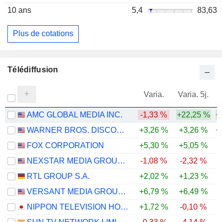
10 ans
5,4
83,63
Plus de cotations
Télédiffusion
Varia.
Varia. 5j.
AMC GLOBAL MEDIA INC.
-1,33 %
+22,25 %
+
WARNER BROS. DISCOVERY, INC.
+3,26 %
+3,26 %
+
FOX CORPORATION
+5,30 %
+5,05 %
+
NEXSTAR MEDIA GROUP, INC.
-1,08 %
-2,32 %
RTL GROUP S.A.
+2,02 %
+1,23 %
VERSANT MEDIA GROUP, INC.
+6,79 %
+6,49 %
NIPPON TELEVISION HOLDINGS, INC.
+1,72 %
-0,10 %
-