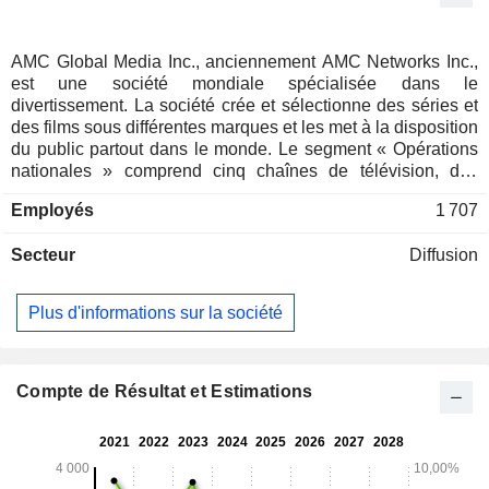
AMC Global Media Inc., anciennement AMC Networks Inc.,
est une société mondiale spécialisée dans le
divertissement. La société crée et sélectionne des séries et
des films sous différentes marques et les met à la disposition
du public partout dans le monde. Le segment « Opérations
nationales » comprend cinq chaînes de télévision, des
services de streaming, la division AMC Studios et une
Employés
1 707
activité de distribution cinématographique. Ses chaînes de
télévision sont AMC, We TV, BBC AMERICA, IFC et
Secteur
Diffusion
SundanceTV. Ses services de streaming comprennent
AMC+ et ses services de streaming par abonnement ciblés
(Acorn TV, Shudder, Sundance Now, ALLBLK et HIDIVE).
Plus d'informations sur la société
La division AMC Studios produit des programmes originaux
pour ses propres services de programmation et pour des
tiers, et octroie également des licences de programmes à
l’échelle mondiale. Son activité de distribution
Compte de Résultat et Estimations
cinématographique comprend Independent Film Company,
RLJ Entertainment Films et Shudder. Le segment
International comprend AMC Networks International
(AMCNI), dont les activités de programmation internationale