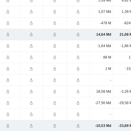
5,39 Md
8,82 
1,07 Md
1,39 
-478 M
-824
14,64 Md
21,08 
-1,64 Md
-1,86 
88 M
1
1 M
-15
-
18,58 Md
-2,26 
-27,56 Md
-29,56 
-
-10,53 Md
-33,69 