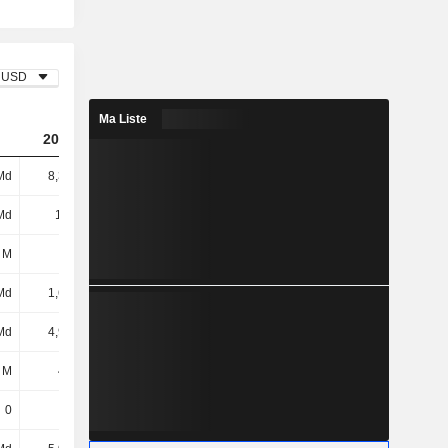
USD
Ma Liste
2023
2024
2025
Md
8,37 Md
10,13 Md
10,83 Md
Md
1,6 Md
1,63 Md
1,74 Md
 M
49 M
46 M
36 M
Md
1,65 Md
1,68 Md
1,78 Md
Md
4,92 Md
5,18 Md
5,26 Md
 M
450 M
504 M
551 M
0
5 M
-
-74 M