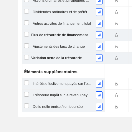
Actions ordinaires et privilégiées Dividendes versésDividendes ordinaires et de préférence payés
Dividendes ordinaires et de préférence payés
Autres activités de financement, total
Flux de trésorerie de financement
Ajustements des taux de change
Variation nette de la trésorerie
Éléments supplémentaires
Intérêts effectivement payés sur l’exercice
Trésorerie Impôt sur le revenu payé (remboursement)Impôt effectivement payé (remboursé) sur l’exercice
Dette nette émise / remboursée