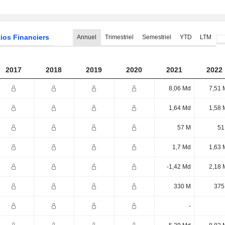
ios Financiers
Annuel
Trimestriel
Semestriel
YTD
LTM
2017
2018
2019
2020
2021
2022
8,06 Md
7,51 
1,64 Md
1,58 
57 M
51
1,7 Md
1,63 
-1,42 Md
2,18 
330 M
375
-