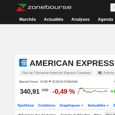
Marchés
Actualités
Analyses
Agenda
AMERICAN EXPRESS
Flux de Trésorerie American Express Company
Actions
Marché Fermé -
NYSE
22:00:03 07/08/2026
V
340,91
-0,49 %
USD
+
Synthèse
Cotations
Graphiques
Actualités