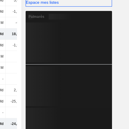
Md
5,06 Md
-2,9 Md
3,64 Md
Espace mes listes
Md
-1,24 Md
1,01 Md
-2,78 Md
Palmarès
 M
-665 M
-1,55 Md
-779 M
Md
18,56 Md
14,05 Md
18,43 Md
Md
-1,56 Md
-1,92 Md
-2,43 Md
 M
2 M
6 M
1 M
 M
-64 M
-454 M
-633 M
-
-
594 M
-
Md
2,32 Md
628 M
-260 M
Md
-25,12 Md
-23,26 Md
-19,57 Md
-
-
-
-
Md
-24,43 Md
-24,4 Md
-22,89 Md