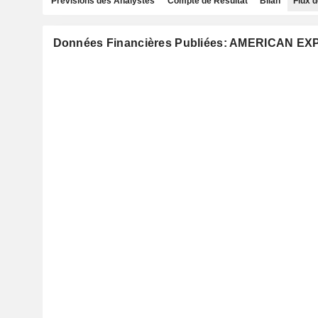
Prévisions des Analystes
Compte de Résultat
Bilan
Flux d
Données Financières Publiées: AMERICAN 