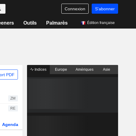
Connexion
S'abonner
eeners
Outils
Palmarès
Édition française
Indices
Europe
Amériques
Asie
ort PDF
ZM
RE
Agenda
Secteur
Dérivés
Fonds et ETFs