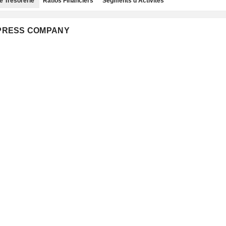
e Trésorerie
Ratios Financiers
Segments d'Activités
EXPRESS COMPANY