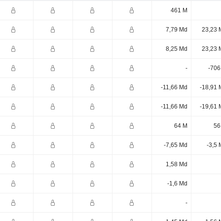
461 M
7,79 Md
23,23 
8,25 Md
23,23 
-
-706
-11,66 Md
-18,91 
-11,66 Md
-19,61 
64 M
56
-7,65 Md
-3,5
1,58 Md
-1,6 Md
-