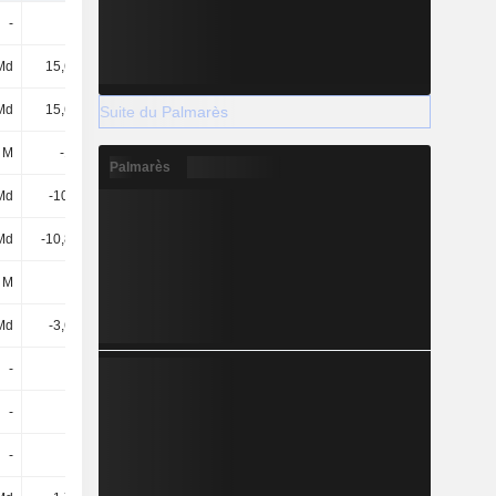
-
-
207 M
-
Md
15,67 Md
12,6 Md
24,38 Md
Md
15,67 Md
12,81 Md
24,38 Md
Suite du Palmarès
 M
-105 M
-
-27 M
Palmarès
Md
-10,7 Md
-10,76 Md
-18,16 Md
Md
-10,81 Md
-10,76 Md
-18,18 Md
 M
28 M
100 M
57 M
 Md
-3,65 Md
-6,02 Md
-5,81 Md
-
-
-
-
-
-
-
-
-
-
-2 Md
-