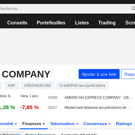
Conseils
Portefeuilles
Listes
Trading
Scr
 COMPANY
Ajouter à une liste
Rapp
AXP
US0258161092
Crédit/Prêt aux particuliers
aria. 5j.
Varia. 1 janv.
03/08
AMERICAN EXPRESS COMPANY : UBS est neutre sur le titre
1,39 %
-7,85 %
30/07
Mastercard dépasse les prévisions de bénéfices grâce à la résilience de la consommation
Société
Finances
Valorisation
Consensus
Ratings