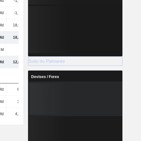
Md
-1,78 Md
-
-2,27 Md
Md
-1,78 Md
-2 Md
-2,27 Md
Md
18,92 Md
10,3 Md
13,04 Md
Md
18,38 Md
4,44 Md
11,21 Md
 M
177 M
-40 M
405 M
Suite du Palmarès
Md
12,68 Md
-5,96 Md
7,15 Md
Devises / Forex
Md
6,4 Md
8,2 Md
8 Md
Md
3,3 Md
3,6 Md
3,2 Md
Md
4,87 Md
2,05 Md
6,19 Md