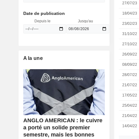
27/07/23
Date de publication
18/04/23
Depuis le
Jusqu'au
23/02/23
31/10/22
27/10/22
26/09/22
A la une
08/09/22
28/07/22
21/07/22
17/05/22
25/04/22
21/04/22
ANGLO AMERICAN : le cuivre
14/04/22
a porté un solide premier
semestre, mais les bonnes