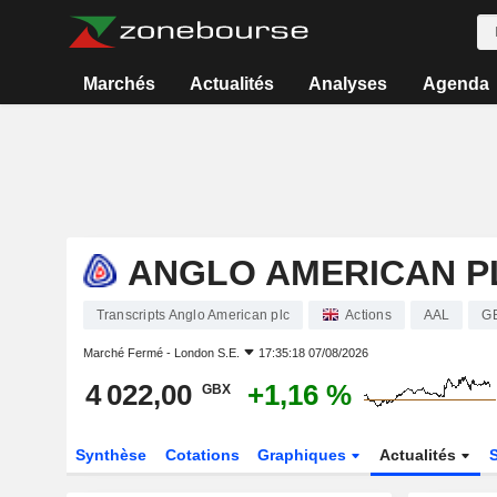
Marchés
Actualités
Analyses
Agenda
ANGLO AMERICAN P
Transcripts Anglo American plc
Actions
AAL
G
Marché Fermé -
London S.E.
17:35:18 07/08/2026
4 022,00
+1,16 %
GBX
Synthèse
Cotations
Graphiques
Actualités