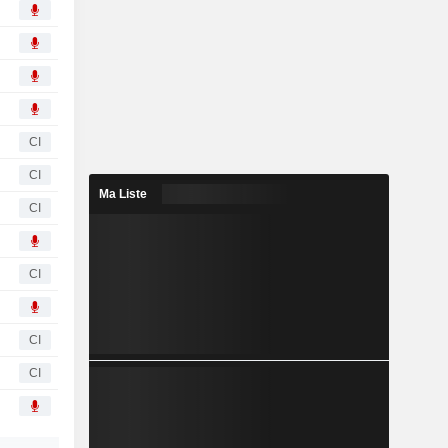
CI
CI
Ma Liste
CI
CI
CI
CI