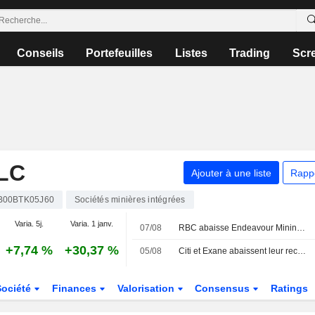
Conseils
Portefeuilles
Listes
Trading
Scr
LC
Ajouter à une liste
Rapp
B00BTK05J60
Sociétés minières intégrées
Varia. 5j.
Varia. 1 janv.
07/08
RBC abaisse Endeavour Mining ; JPM relève easyJet
+7,74 %
+30,37 %
05/08
Citi et Exane abaissent leur recommandation sur HSBC ; LBBW dégrade Vodafone
Société
Finances
Valorisation
Consensus
Ratings