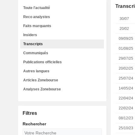
Transcri
Toute l'actualité
Reco analystes
30/07
Faits marquants
20/02
Insiders
09/09/25
Transcripts
01/08/25
Communiqués
29/07/25
Publications officielles
20/02/25
Autres langues
25/07/24
Articles Zonebourse
14/05/24
Analyses Zonebourse
22/04/24
22/02/24
Filtres
08/12/23
Rechercher
25/10/23