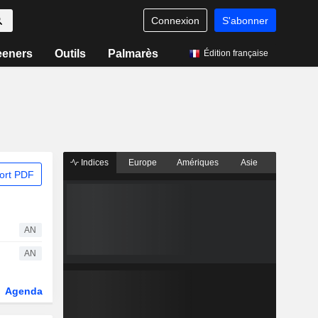
Connexion
S'abonner
eeners
Outils
Palmarès
Édition française
Indices
Europe
Amériques
Asie
ort PDF
AN
AN
Agenda
Secteur
Dérivés
Fonds et ETFs