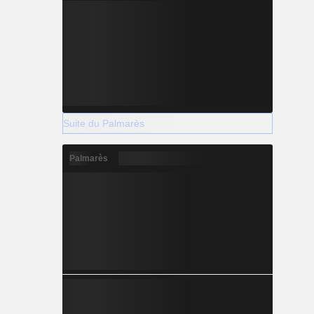
Suite du Palmarès
Palmarès