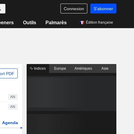
Connexion
S'abonner
eeners
Outils
Palmarès
Édition française
Indices
Europe
Amériques
Asie
ort PDF
AN
AN
Agenda
Secteur
Dérivés
Fonds et ETFs