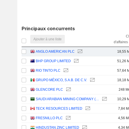
Principaux concurrents
Ch
Ajouter à une liste
d'affaires
ANGLO AMERICAN PLC
18,55 
BHP GROUP LIMITED
51,26 
RIO TINTO PLC
57,64 
GRUPO MÉXICO, S.A.B. DE C.V.
18,18 
GLENCORE PLC
248 M
SAUDI ARABIAN MINING COMPANY (MAADEN)
10,29 
TECK RESOURCES LIMITED
7,84 M
FRESNILLO PLC
4,56 M
HINDUSTAN ZINC LIMITED
4,34 M