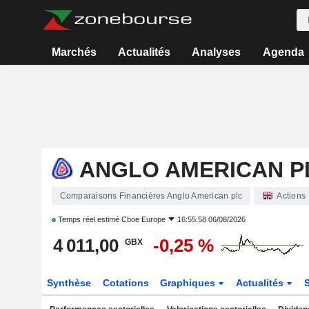
Marchés
Actualités
Analyses
Agenda
ANGLO AMERICAN P
Comparaisons Financières Anglo American plc
Actions
Temps réel estimé
Cboe Europe
16:55:58 06/08/2026
4 011,00
-0,25 %
GBX
Synthèse
Cotations
Graphiques
Actualités