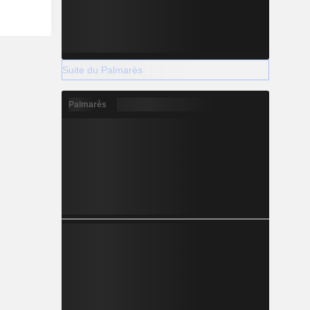
Suite du Palmarès
Palmarès