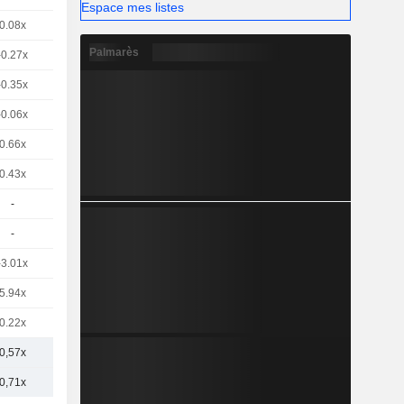
Espace mes listes
0.08x
Palmarès
-0.27x
-0.35x
-0.06x
0.66x
0.43x
-
-
-3.01x
5.94x
0.22x
0,57x
0,71x