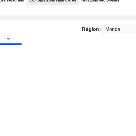
des sectoriels
Comparaisons Financières
Notations sectorielles
Région: