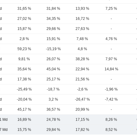
d
31,65 %
31,84 %
13,93 %
7,25 %
d
27,02 %
34,35 %
16,72 %
-
d
15,87 %
29,66 %
27,63 %
-
d
2,8 %
15,91 %
7,48 %
4,76 %
M
59,23 %
-15,19 %
4,8 %
-
d
9,81 %
26,07 %
38,28 %
7,97 %
d
35,64 %
45,04 %
22,94 %
14,84 %
d
17,38 %
25,17 %
21,56 %
-
M
-25,49 %
-18,7 %
-2,6 %
-1,96 %
d
-20,04 %
3,2 %
-26,47 %
-7,42 %
d
45,17 %
36,57 %
20,99 %
-
1 Md
16,89 %
24,78 %
17,15 %
8,26 %
7 Md
15,75 %
29,84 %
17,82 %
8,52 %