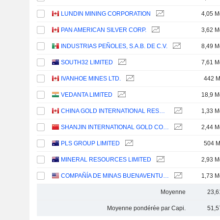
LUNDIN MINING CORPORATION
4,05 M
PAN AMERICAN SILVER CORP.
3,62 M
INDUSTRIAS PEÑOLES, S.A.B. DE C.V.
8,49 M
SOUTH32 LIMITED
7,61 M
IVANHOE MINES LTD.
442 
VEDANTA LIMITED
18,9 M
CHINA GOLD INTERNATIONAL RESOURCES CORP. LTD.
1,33 M
SHANJIN INTERNATIONAL GOLD CO., LTD.
2,44 M
PLS GROUP LIMITED
504 
MINERAL RESOURCES LIMITED
2,93 M
COMPAÑÍA DE MINAS BUENAVENTURA S.A.A.
1,73 M
Moyenne
23,6
Moyenne pondérée par Capi.
51,5