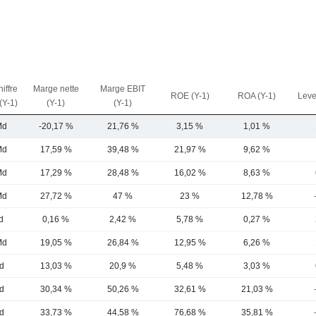
iffre
Marge nette
Marge EBIT
ROE (Y-1)
ROA (Y-1)
Leve
 (Y-1)
(Y-1)
(Y-1)
Md
-20,17 %
21,76 %
3,15 %
1,01 %
Md
17,59 %
39,48 %
21,97 %
9,62 %
Md
17,29 %
28,48 %
16,02 %
8,63 %
Md
27,72 %
47 %
23 %
12,78 %
d
0,16 %
2,42 %
5,78 %
0,27 %
Md
19,05 %
26,84 %
12,95 %
6,26 %
d
13,03 %
20,9 %
5,48 %
3,03 %
d
30,34 %
50,26 %
32,61 %
21,03 %
d
33,73 %
44,58 %
76,68 %
35,81 %