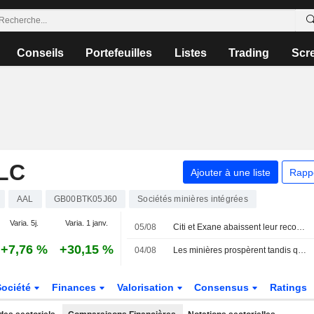
Conseils
Portefeuilles
Listes
Trading
Scr
LC
Ajouter à une liste
Rapp
AAL
GB00BTK05J60
Sociétés minières intégrées
Varia. 5j.
Varia. 1 janv.
05/08
Citi et Exane abaissent leur recommandation sur HSBC ; LBBW dégrade Vodafone
+7,76 %
+30,15 %
04/08
Les minières prospèrent tandis que le pétrole chute face aux espoirs de paix
Société
Finances
Valorisation
Consensus
Ratings