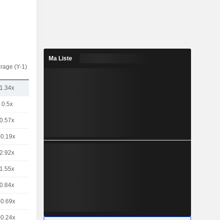
Ma Liste
rage (Y-1)
1.34x
0.5x
0.57x
-0.19x
2.92x
1.55x
0.84x
-0.69x
-0.24x