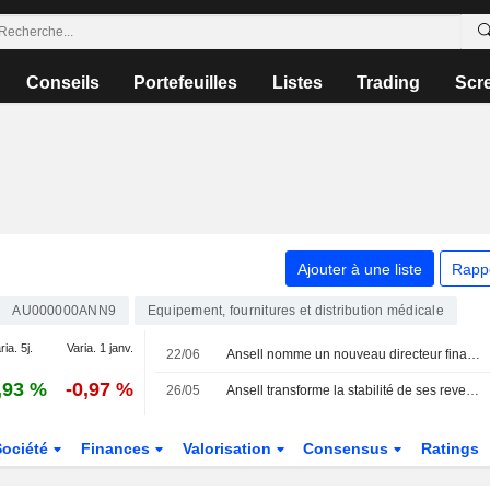
Conseils
Portefeuilles
Listes
Trading
Scr
Ajouter à une liste
Rapp
AU000000ANN9
Equipement, fournitures et distribution médicale
ria. 5j.
Varia. 1 janv.
22/06
Ansell nomme un nouveau directeur financier
,93 %
-0,97 %
26/05
Ansell transforme la stabilité de ses revenus en une solide croissance des bénéfices
Société
Finances
Valorisation
Consensus
Ratings