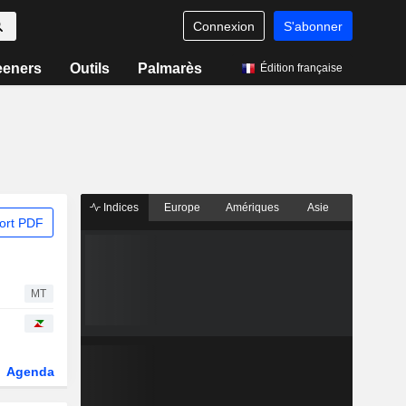
Connexion
S'abonner
eeners
Outils
Palmarès
Édition française
Indices
Europe
Amériques
Asie
ort PDF
MT
Agenda
Secteur
Dérivés
Fonds et ETFs