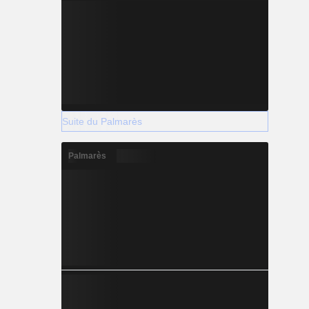
Suite du Palmarès
Palmarès