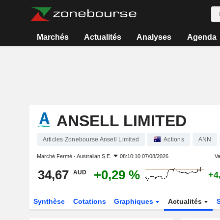
Marchés
Actualités
Analyses
Agenda
ANSELL LIMITED
Articles Zonebourse Ansell Limited
Actions
ANN
Marché Fermé -
Australian S.E.
08:10:10 07/08/2026
Va
34,67
+0,29 %
AUD
+4
Synthèse
Cotations
Graphiques
Actualités