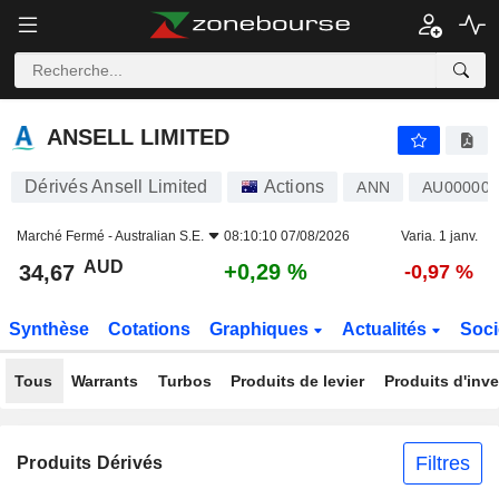
ANSELL LIMITED
34,67
$
+0,29 %
ANSELL LIMITED
Dérivés Ansell Limited
Actions
ANN
AU00000
Marché Fermé -
Australian S.E.
08:10:10 07/08/2026
Varia. 1 janv.
AUD
+0,29 %
34,67
-0,97 %
Synthèse
Cotations
Graphiques
Actualités
Soci
Tous
Warrants
Turbos
Produits de levier
Produits d'inv
Filtres
Produits Dérivés