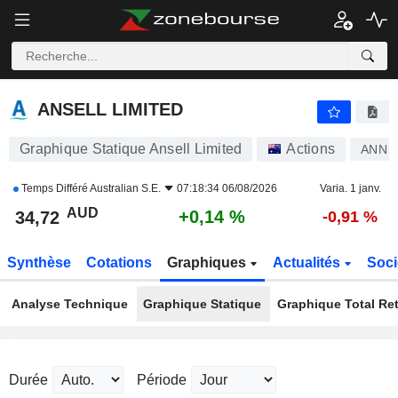
ANSELL LIMITED
34,72
$
+0,14 %
ANSELL LIMITED
Graphique Statique Ansell Limited
Actions
ANN
Temps Différé
Australian S.E.
07:18:34 06/08/2026
Varia. 1 janv.
AUD
+0,14 %
34,72
-0,91 %
Synthèse
Cotations
Graphiques
Actualités
Soci
Analyse Technique
Graphique Statique
Graphique Total Re
Durée
Période