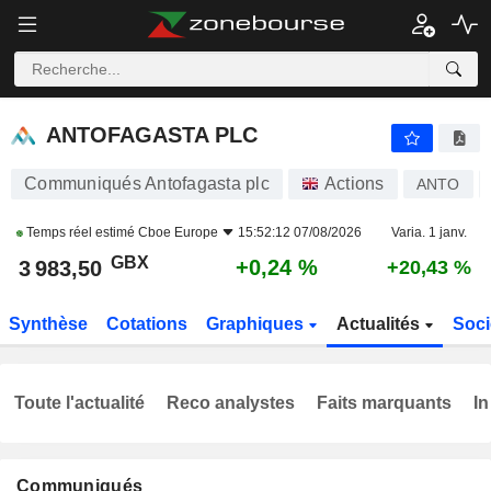
ANTOFAGASTA PLC
3 983,50
p
+0,24 %
ANTOFAGASTA PLC
Communiqués Antofagasta plc
Actions
ANTO
Temps réel estimé
Cboe Europe
15:52:12 07/08/2026
Varia. 1 janv.
GBX
+0,24 %
3 983,50
+20,43 %
Synthèse
Cotations
Graphiques
Actualités
Soci
Toute l'actualité
Reco analystes
Faits marquants
In
Communiqués