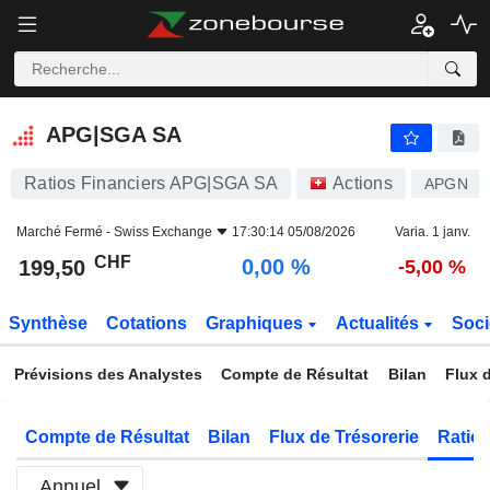
APG|SGA SA
199,50
CHF
0,00 %
APG|SGA SA
Ratios Financiers APG|SGA SA
Actions
APGN
Marché Fermé -
Swiss Exchange
17:30:14 05/08/2026
Varia. 1 janv.
CHF
0,00 %
199,50
-5,00 %
Synthèse
Cotations
Graphiques
Actualités
Soci
Prévisions des Analystes
Compte de Résultat
Bilan
Flux d
Compte de Résultat
Bilan
Flux de Trésorerie
Ratios
Annuel