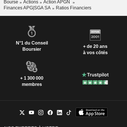
Bourse
Actions
Action APGN
Finances APG|SGA SA
Ratios Financiers
N°1 du Conseil
+ de 20 ans
Boursier
à vos côtés
+ 1 300 000
membres