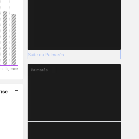
Suite du Palmarès
Palmarès
rise