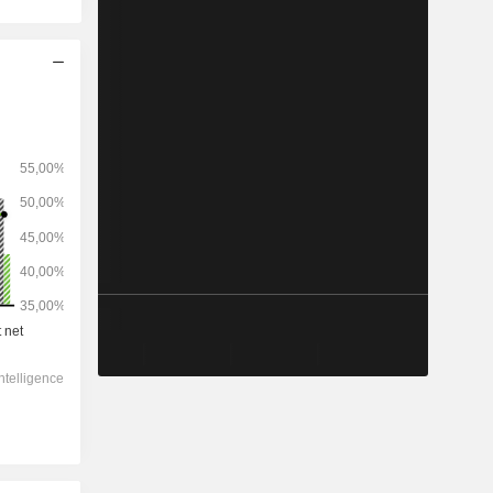
2028
-
-
44 220
0 %
8,32x
0,9x
1,59x
3,79x
3,79x
-