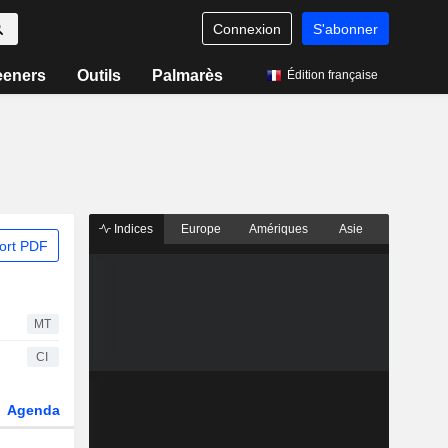
Connexion
S'abonner
eeners
Outils
Palmarès
Édition française
Indices
Europe
Amériques
Asie
ort PDF
MT
CI
Agenda
Secteur
Dérivés
Fonds et ETFs