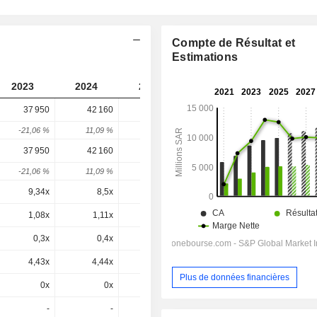
k
Compte de Résultat et
Estimations
2023
2024
2025
2026
2027
37 950
42 160
43 240
44 220
-
-21,06 %
11,09 %
2,56 %
2,27 %
-
37 950
42 160
43 240
44 220
44 220
-21,06 %
11,09 %
2,56 %
2,27 %
0 %
9,34x
8,5x
8,68x
9,08x
8,76x
1,08x
1,11x
0,87x
1x
0,96x
0,3x
0,4x
21,53x
-4,08x
2,38x
4,43x
4,44x
4,38x
4,14x
4x
Plus de données financières
0x
0x
0x
4,14x
4x
-
-
-
-
-