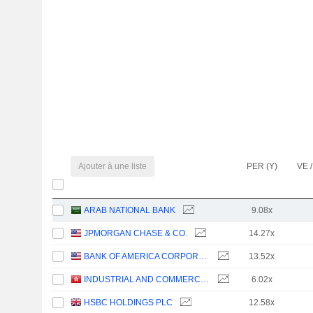
Ajouter à une liste
PER (Y)
VE /
ARAB NATIONAL BANK
9.08x
JPMORGAN CHASE & CO.
14.27x
BANK OF AMERICA CORPORATION
13.52x
INDUSTRIAL AND COMMERCIAL BANK OF CHINA LIMITED
6.02x
HSBC HOLDINGS PLC
12.58x