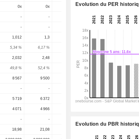
Evolution du PER histori
0x
0x
0x
6,3x
5,95x
-
-
-
-
-
-
-
-
-
-
1,012
1,3
-
1,234
1,256
5,34 %
6,17 %
-
5,58 %
5,68 %
2,032
2,48
2,49
2,435
2,524
49,8 %
52,4 %
-
50,7 %
49,8 %
8 567
9 500
9 883
10 681
11 045
-
-
-
-
-
5 719
6 372
6 546
7 021
7 431
4 071
4 966
5 116
5 132
5 344
-
-
-
-
-
Evolution du PBR histori
18,98
21,08
21,62
22,11
22,11