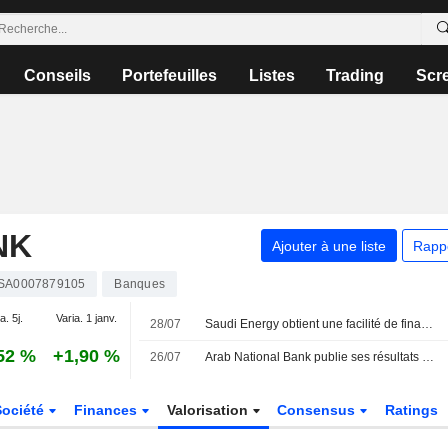
Conseils
Portefeuilles
Listes
Trading
Scr
NK
Ajouter à une liste
Rapp
SA0007879105
Banques
a. 5j.
Varia. 1 janv.
28/07
Saudi Energy obtient une facilité de financement Murabaha de 15,8 milliards de riyals saoudiens
52 %
+1,90 %
26/07
Arab National Bank publie ses résultats pour le premier semestre clos le 30 juin 2026
Société
Finances
Valorisation
Consensus
Ratings