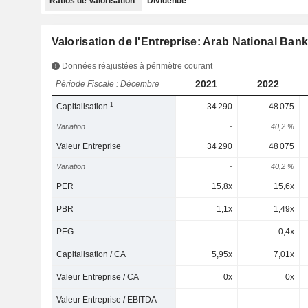
Ratios de Valorisation
Dividende
Valorisation de l'Entreprise: Arab National Ban
Données réajustées à périmètre courant
2021
2022
Période Fiscale : Décembre
1
Capitalisation
34 290
48 075
Variation
-
40,2 %
Valeur Entreprise
34 290
48 075
Variation
-
40,2 %
PER
15,8x
15,6x
PBR
1,1x
1,49x
PEG
-
0,4x
Capitalisation / CA
5,95x
7,01x
Valeur Entreprise / CA
0x
0x
Valeur Entreprise / EBITDA
-
-