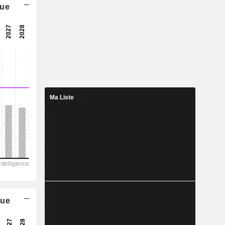
que
5,62x
-
-
1,306
5,91 %
2,657
Ma Liste
49,1 %
11 678
-
7 866
5 629
-
que
22,11