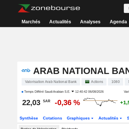
Marchés
Actualités
Analyses
Agenda
ARAB NATIONAL BA
Valorisation Arab National Bank
Actions
1080
Temps Différé
Saudi Arabian S.E.
12:40:42 06/08/2026
Vari
22,03
-0,36 %
SAR
+1,
Synthèse
Cotations
Graphiques
Actualités