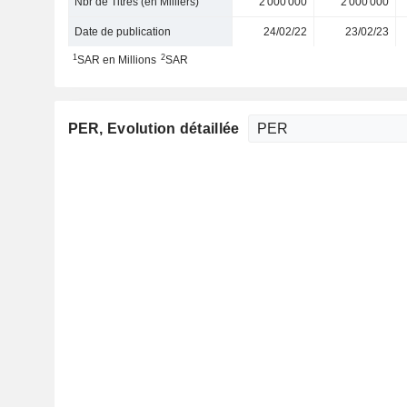
Nbr de Titres (en Milliers)
2 000 000
2 000 000
Date de publication
24/02/22
23/02/23
1
2
SAR en Millions
SAR
PER
, Evolution détaillée