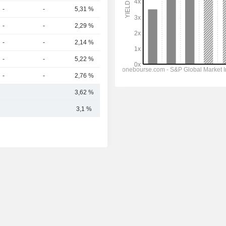
-
-
5,31 %
301 Md
-
-
2,29 %
293 Md
-
-
2,14 %
270 Md
-
-
5,22 %
259 Md
-
-
2,76 %
253 Md
3,62 %
351,39 Md
3,1 %