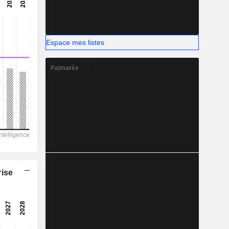
-
-
Espace mes listes
Palmarès
rise