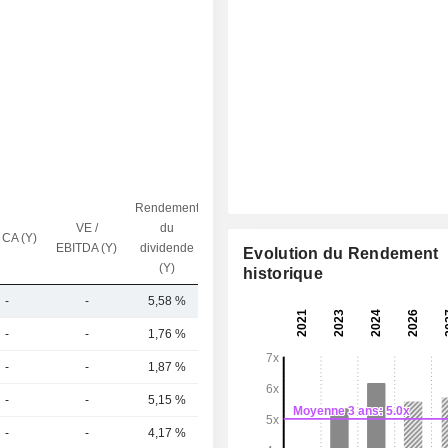
Rendement
VE /
du
 CA (Y)
Capi.($)
EBITDA (Y)
dividende
Evolution du Rendement
(Y)
historique
-
-
5,58 %
11,77 Md
-
-
1,76 %
955 Md
-
-
1,87 %
442 Md
-
-
5,15 %
380 Md
-
-
4,17 %
349 Md