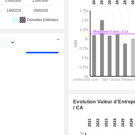
2 000 000
2 000 000
2 000 000
2 000 000
-
14/02/24
05/02/25
08/02/26
-
-
Données Estimées
Evolution Valeur d'Entrep
/ CA