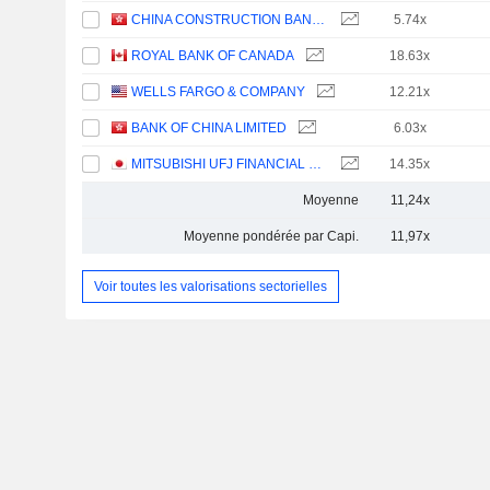
CHINA CONSTRUCTION BANK CORPORATION
5.74x
ROYAL BANK OF CANADA
18.63x
WELLS FARGO & COMPANY
12.21x
BANK OF CHINA LIMITED
6.03x
MITSUBISHI UFJ FINANCIAL GROUP, INC.
14.35x
Moyenne
11,24x
Moyenne pondérée par Capi.
11,97x
Voir toutes les valorisations sectorielles