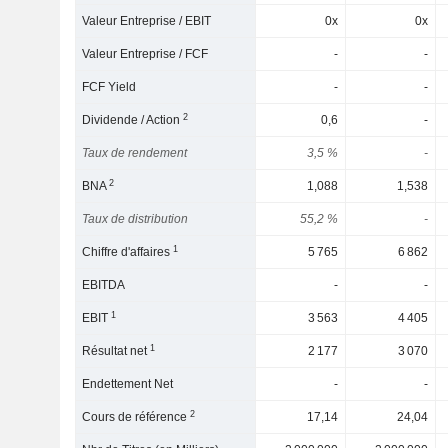
Valeur Entreprise / EBIT
0x
0x
Valeur Entreprise / FCF
-
-
FCF Yield
-
-
2
Dividende / Action
0,6
-
Taux de rendement
3,5 %
-
2
BNA
1,088
1,538
Taux de distribution
55,2 %
-
1
Chiffre d'affaires
5 765
6 862
EBITDA
-
-
1
EBIT
3 563
4 405
1
Résultat net
2 177
3 070
Endettement Net
-
-
2
Cours de référence
17,14
24,04