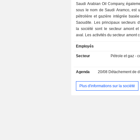
Saudi Arabian Oil Company, égalem
sous le nom de Saudi Aramco, est u
pétrolière et gazière intégrée basé
Saoudite. Les principaux secteurs d'
la société sont le secteur amont et
aval. Les activités du secteur amont c
explorer, développer et produire du pé
Employés
des condensats, du gaz naturel et d
de gaz naturel (LGN). Les activités
Secteur
Pétrole et gaz -
aval consistent principalement en la 
de produits raffinés et pétroc
Agenda
20/08
Détachement de dividende 
l'approvisionnement et le négoce, la d
et la production d'électricité. Les autr
du secteur aval comprennent les huil
Plus d'informations sur la société
les lubrifiants et les opérations d
détail. Les activités chimiques de la 
de la production de produits chimiqu
tels que les aromatiques, les oléfi
polyoléfines, à celle de produits comp
que les polyols, les isocyana
caoutchouc synthétique. La so
représentée sur les trois marchés m