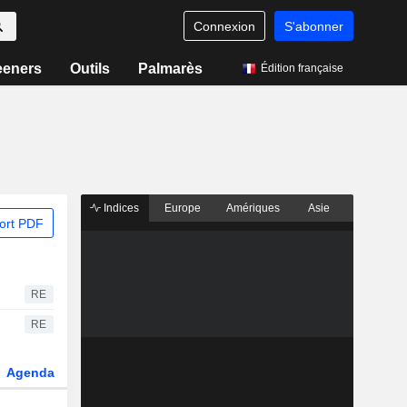
Connexion
S'abonner
eeners
Outils
Palmarès
Édition française
Indices
Europe
Amériques
Asie
ort PDF
RE
RE
Agenda
Secteur
Dérivés
Fonds et ETFs