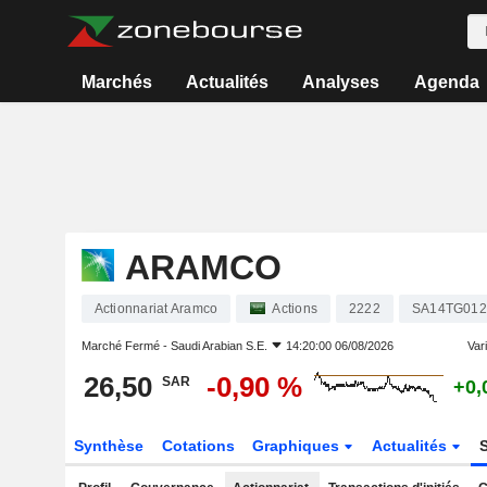
Marchés
Actualités
Analyses
Agenda
ARAMCO
Actionnariat Aramco
Actions
2222
SA14TG01
Marché Fermé -
Saudi Arabian S.E.
14:20:00 06/08/2026
Vari
26,50
-0,90 %
SAR
+0,
Synthèse
Cotations
Graphiques
Actualités