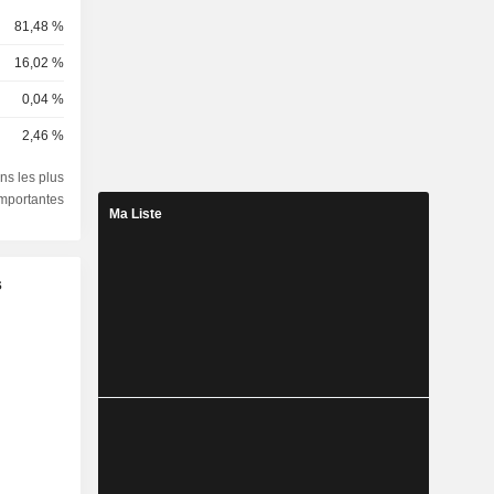
81,48 %
16,02 %
0,04 %
2,46 %
ns les plus
importantes
Ma Liste
s