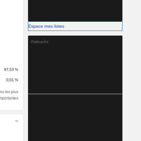
Espace mes listes
Palmarès
97,53 %
0,01 %
ns les plus
importantes