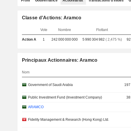
Profil
Gouvernance
Actionnariat
Transactions d'initiés
G
Classe d'Actions: Aramco
Vote
Nombre
Flottant
Action A
1
242 000 000 000
5 990 304 982
( 2,475 %)
92
Principaux Actionnaires: Aramco
Nom
Government of Saudi Arabia
197
Public Investment Fund (Investment Company)
38
ARAMCO
Fidelity Management & Research (Hong Kong) Ltd.