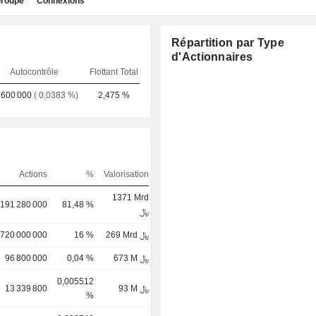
roupe
Connexions
Répartition par Type
d'Actionnaires
Autocontrôle
Flottant Total
 600 000
( 0,0383 %)
2,475 %
Actions
%
Valorisation
1371 Mrd
 191 280 000
81,48 %
﷼
 720 000 000
16 %
269 Mrd ﷼
96 800 000
0,04 %
673 M ﷼
0,005512
13 339 800
93 M ﷼
%