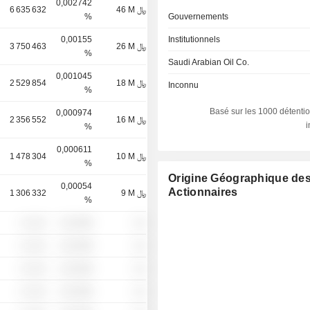
0,002742
6 635 632
46 M ﷼
%
Gouvernements
0,00155
Institutionnels
3 750 463
26 M ﷼
%
Saudi Arabian Oil Co.
0,001045
2 529 854
18 M ﷼
Inconnu
%
Basé sur les 1000 détentio
0,000974
2 356 552
16 M ﷼
%
0,000611
1 478 304
10 M ﷼
%
Origine Géographique de
0,00054
Actionnaires
1 306 332
9 M ﷼
%
░ ░░░
░░░░%
░░
░ ░░░
░░░░%
░░
░ ░░░
░░░░%
░░
░ ░░░
░░░░%
░░