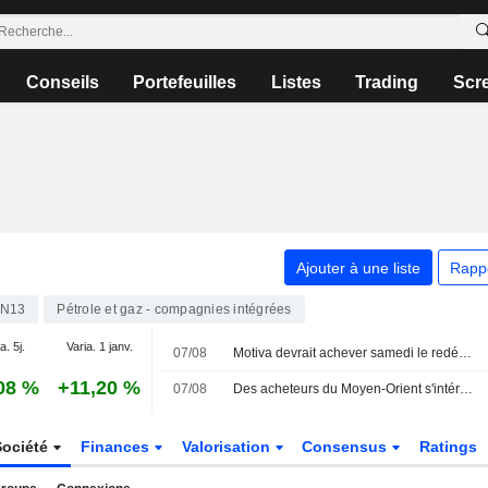
Conseils
Portefeuilles
Listes
Trading
Scr
Ajouter à une liste
Rapp
2N13
Pétrole et gaz - compagnies intégrées
a. 5j.
Varia. 1 janv.
07/08
Motiva devrait achever samedi le redémarrage de l'unité de craquage catalytique de sa raffinerie du Texas, selon des sources
08 %
+11,20 %
07/08
Des acheteurs du Moyen-Orient s'intéressent aux cargaisons de GNL canadien, selon Pacific Energy
Société
Finances
Valorisation
Consensus
Ratings