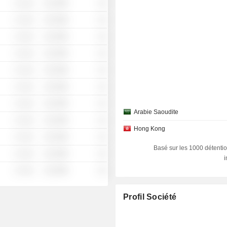
░ ░░░
░░░░%
░░
░ ░░░
░░░░%
░░
░ ░░░
░░░░%
░░
░ ░░░
░░░░%
░░
░ ░░░
░░░░%
░░
░ ░░░
░░░░%
░░
░ ░░░
░░░░%
░░
Arabie Saoudite
░ ░░░
░░░░%
░░
Hong Kong
░ ░░░
░░░░%
░░
Basé sur les 1000 détentio
░ ░░░
░░░░%
░░
░ ░░░
░░░░%
░░
Profil Société