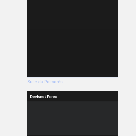
 l'Amérique
Suite du Palmarès
Devises / Forex