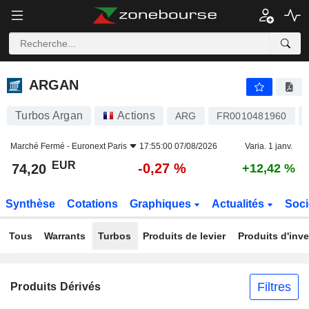
ARGAN
74,20
€
-0,27 %
ARGAN
Turbos Argan
Actions
ARG
FR0010481960
Marché Fermé -
Euronext Paris
17:55:00 07/08/2026
Varia. 1 janv.
EUR
-0,27 %
74,20
+12,42 %
Synthèse
Cotations
Graphiques
Actualités
Soci
Tous
Warrants
Turbos
Produits de levier
Produits d'inv
Filtres
Produits Dérivés