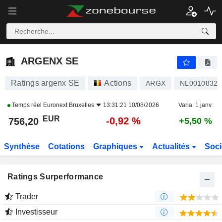
ARGENX SE
756,20
€
-0,92 %
ARGENX SE
Ratings argenx SE
Actions
ARGX
NL00108321
Temps réel
Euronext Bruxelles
13:31:21 10/08/2026
Varia. 1 janv.
EUR
-0,92 %
756,20
+5,50 %
Synthèse
Cotations
Graphiques
Actualités
Soci
Ratings Surperformance
Trader
Investisseur