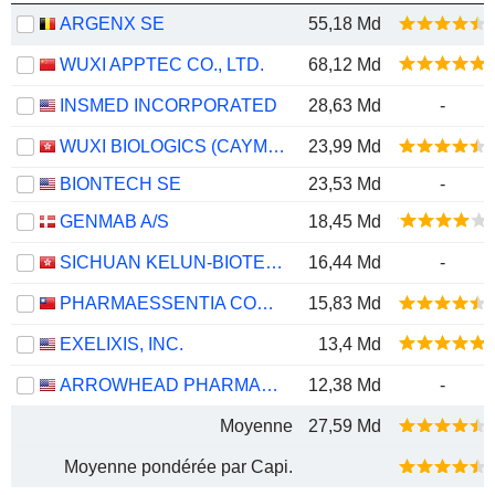
ARGENX SE
55,18 Md
WUXI APPTEC CO., LTD.
68,12 Md
INSMED INCORPORATED
28,63 Md
-
WUXI BIOLOGICS (CAYMAN) INC.
23,99 Md
BIONTECH SE
23,53 Md
-
GENMAB A/S
18,45 Md
SICHUAN KELUN-BIOTECH BIOPHARMACEUTICAL CO., LTD.
16,44 Md
-
PHARMAESSENTIA CORPORATION
15,83 Md
EXELIXIS, INC.
13,4 Md
ARROWHEAD PHARMACEUTICALS, INC.
12,38 Md
-
Moyenne
27,59 Md
Moyenne pondérée par Capi.