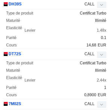
Type
DH39S
CALL
de
Certificat Turbo
Mnemo
Type
produit
Maturité
Elasticité
Levier
Parité
Co
Illimité
1.48x
0.1
14,68
EUR
DT72S
CALL
Certificat Turbo
Illimité
2.44x
1
0,8900
EUR
7M02S
CALL