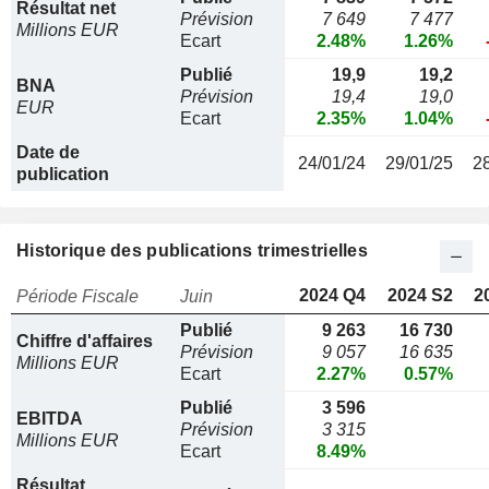
Résultat net
Prévision
7 649
7 477
Millions EUR
Ecart
2.48%
1.26%
Publié
19,9
19,2
BNA
Prévision
19,4
19,0
EUR
Ecart
2.35%
1.04%
Date de
24/01/24
29/01/25
2
publication
Historique des publications trimestrielles
2024 Q4
2024 S2
2
Période Fiscale
Juin
Publié
9 263
16 730
Chiffre d'affaires
Prévision
9 057
16 635
Millions EUR
Ecart
2.27%
0.57%
Publié
3 596
EBITDA
Prévision
3 315
Millions EUR
Ecart
8.49%
Résultat