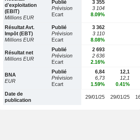
Publié
3 355
d'exploitation
Prévision
3 104
(EBIT)
Ecart
8.09%
Millions EUR
Résultat Avt.
Publié
3 362
Impôt (EBT)
Prévision
3 110
Millions EUR
Ecart
8.08%
Publié
2 693
Résultat net
Prévision
2 636
Millions EUR
Ecart
2.16%
Publié
6,84
12,1
BNA
Prévision
6,73
12,1
EUR
Ecart
1.59%
0.41%
Date de
29/01/25
29/01/25
1
publication