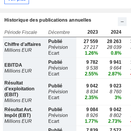
Historique des publications annuelles
2023
2024
Période Fiscale
Décembre
Publié
27 559
28 263
Chiffre d'affaires
Prévision
27 217
28 039
Millions EUR
Ecart
1.26%
0.8%
Publié
9 782
9 941
EBITDA
Prévision
9 538
9 664
Millions EUR
Ecart
2.55%
2.87%
Résultat
Publié
9 042
9 023
d'exploitation
Prévision
8 834
8 760
(EBIT)
Ecart
2.35%
3%
Millions EUR
Résultat Avt.
Publié
9 084
9 042
Impôt (EBT)
Prévision
8 926
8 802
Millions EUR
Ecart
1.77%
2.73%
Publié
7 839
7 572