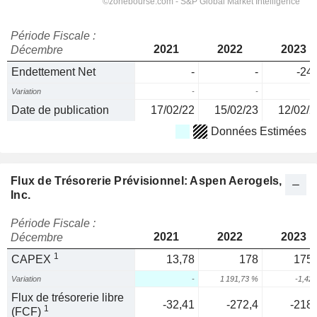
Période Fiscale :
2021
2022
2023
Décembre
Endettement Net
-
-
-24,
Variation
-
-
Date de publication
17/02/22
15/02/23
12/02/2
Données Estimées
Flux de Trésorerie Prévisionnel: Aspen Aerogels,
Inc.
Période Fiscale :
2021
2022
2023
Décembre
1
CAPEX
13,78
178
175,
Variation
-
1 191,73 %
-1,42
Flux de trésorerie libre
-32,41
-272,4
-218,
1
(FCF)