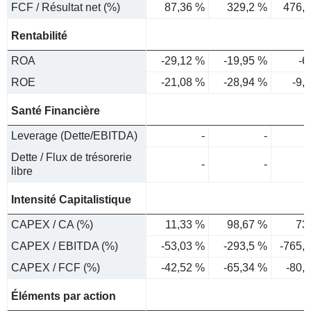
FCF / Résultat net (%)
87,36 %
329,2 %
476,
Rentabilité
ROA
-29,12 %
-19,95 %
-6
ROE
-21,08 %
-28,94 %
-9,
Santé Financière
Leverage (Dette/EBITDA)
-
-
Dette / Flux de trésorerie
-
-
libre
Intensité Capitalistique
CAPEX / CA (%)
11,33 %
98,67 %
73
CAPEX / EBITDA (%)
-53,03 %
-293,5 %
-765,
CAPEX / FCF (%)
-42,52 %
-65,34 %
-80,
Éléments par action