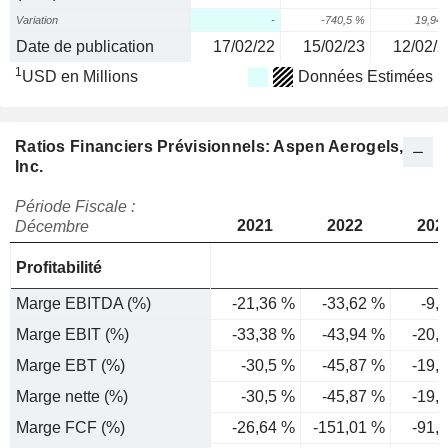
Variation
-
-740,5 %
19,94
Date de publication
17/02/22
15/02/23
12/02/2
1
USD en Millions
Données Estimées
Ratios Financiers Prévisionnels: Aspen Aerogels,
Inc.
Période Fiscale :
2021
2022
202
Décembre
Profitabilité
Marge EBITDA (%)
-21,36 %
-33,62 %
-9,
Marge EBIT (%)
-33,38 %
-43,94 %
-20,
Marge EBT (%)
-30,5 %
-45,87 %
-19,
Marge nette (%)
-30,5 %
-45,87 %
-19,
Marge FCF (%)
-26,64 %
-151,01 %
-91,