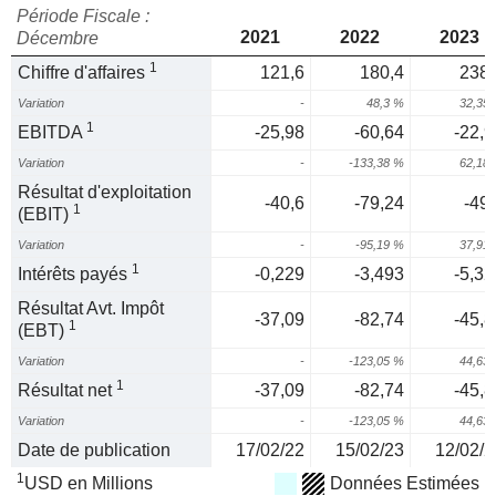
Période Fiscale :
2021
2022
2023
Décembre
1
Chiffre d'affaires
121,6
180,4
238,
Variation
-
48,3 %
32,35
1
EBITDA
-25,98
-60,64
-22,9
Variation
-
-133,38 %
62,18
Résultat d'exploitation
-40,6
-79,24
-49,
1
(EBIT)
Variation
-
-95,19 %
37,91
1
Intérêts payés
-0,229
-3,493
-5,32
Résultat Avt. Impôt
-37,09
-82,74
-45,8
1
(EBT)
Variation
-
-123,05 %
44,63
1
Résultat net
-37,09
-82,74
-45,8
Variation
-
-123,05 %
44,63
Date de publication
17/02/22
15/02/23
12/02/2
1
USD en Millions
Données Estimées