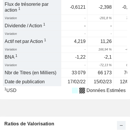
Flux de trésorerie par
-0,6121
-2,398
-0,
1
action
Variation
-
-291,8 %
74
1
Dividende / Action
-
-
Variation
-
-
1
Actif net par Action
4,219
11,26
Variation
-
166,94 %
-43
1
BNA
-1,22
-2,1
-
Variation
-
-72,13 %
68
Nbr de Titres (en Milliers)
33 079
66 173
76
Date de publication
17/02/22
15/02/23
12/0
1
USD
Données Estimées
Ratios de Valorisation