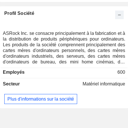
Profil Société
ASRock Inc. se consacre principalement à la fabrication et à
la distribution de produits périphériques pour ordinateurs.
Les produits de la société comprennent principalement des
cartes mères d'ordinateurs personnels, des cartes mères
d'ordinateurs industriels, des serveurs, des cartes mères
d'ordinateurs de bureau, des mini home cinémas, des
systèmes commerciaux et des routeurs haut de gamme.
Employés
600
L'entreprise distribue ses produits sur le marché national et
les marchés étrangers, notamment en Amérique, en Europe
Secteur
Matériel informatique
et en Asie.
Plus d'informations sur la société