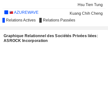
Hsu Tien Tung
AZUREWAVE
Kuang Chih Cheng
TECHNOLOGIES, INC.
Relations Actives
Relations Passées
ASMEDIA TECHNOLOGY INC.
Shih Chang Hsu
PEGAVISION CORPORATION
Tzu Hsien Tung
Graphique Relationnel des Sociétés Privées liées:
ASROCK Incorporation
ESLITE SPECTRUM
Yan Hsueh Su
CORPORATION
ASROCK RACK
Lung Lun Hsu
INCORPORATION
Kuang Chih Cheng
EUSOL BIOTECH CO.,LTD.
Shih Chang Hsu
ASROCK INDUSTRIAL
Chien Hsin Chou
COMPUTER CORPORATION