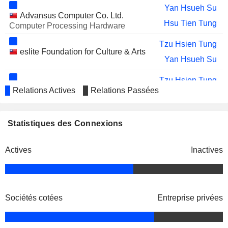
Yan Hsueh Su
Advansus Computer Co. Ltd.
Hsu Tien Tung
Computer Processing Hardware
Tzu Hsien Tung
eslite Foundation for Culture & Arts
Yan Hsueh Su
Tzu Hsien Tung
Koo Foundation Sun Yat-Sen
Relations Actives
Relations Passées
Shih Chang Hsu
Cancer Center
Statistiques des Connexions
Actives
Inactives
Sociétés cotées
Entreprise privées