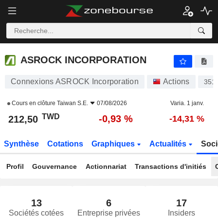
ASROCK INCORPORATION
212,50
NT$
-0,93 %
ASROCK INCORPORATION
Connexions ASROCK Incorporation
Actions
351
Cours en clôture
Taiwan S.E.
07/08/2026
Varia. 1 janv.
TWD
-0,93 %
212,50
-14,31 %
Synthèse
Cotations
Graphiques
Actualités
Soci
Profil
Gouvernance
Actionnariat
Transactions d'initiés
13
6
17
Sociétés cotées
Entreprise privées
Insiders