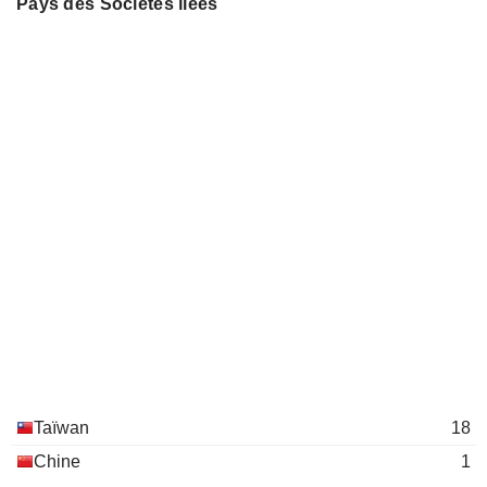
Pays des Sociétés liées
Taïwan
18
Chine
1