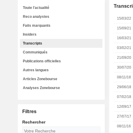
Transcri
Toute l'actualité
Reco analystes
15/03/22
Faits marquants
15/09/21
Insiders
16/03/21
Transcripts
03/02/21
Communiqués
21/09/20
Publications officielles
30/07/20
Autres langues
08/11/18
Articles Zonebourse
29/06/18
Analyses Zonebourse
07/02/18
12/09/17
Filtres
27/07/17
Rechercher
08/11/16