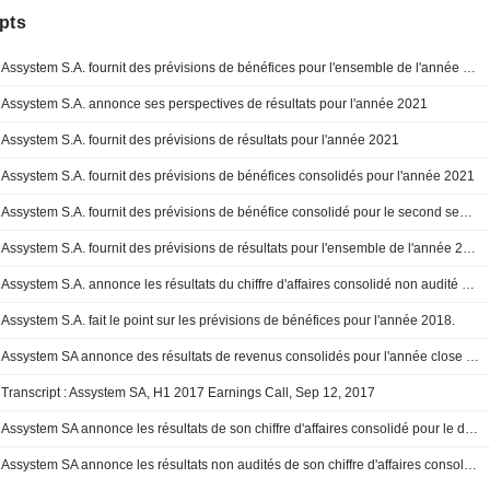
pts
Assystem S.A. fournit des prévisions de bénéfices pour l'ensemble de l'année 2022
Assystem S.A. annonce ses perspectives de résultats pour l'année 2021
Assystem S.A. fournit des prévisions de résultats pour l'année 2021
Assystem S.A. fournit des prévisions de bénéfices consolidés pour l'année 2021
Assystem S.A. fournit des prévisions de bénéfice consolidé pour le second semestre 2020 et l'année complète 2020
Assystem S.A. fournit des prévisions de résultats pour l'ensemble de l'année 2020
Assystem S.A. annonce les résultats du chiffre d'affaires consolidé non audité pour le troisième trimestre et les neuf mois clos le 30 septembre 2018 ; fournit des prévisions de bénéfices pour l'année 2018.
Assystem S.A. fait le point sur les prévisions de bénéfices pour l'année 2018.
Assystem SA annonce des résultats de revenus consolidés pour l'année close le 31 décembre 2017 ; fournit des prévisions de bénéfices pour l'année 2017.
Transcript : Assystem SA, H1 2017 Earnings Call, Sep 12, 2017
Assystem SA annonce les résultats de son chiffre d'affaires consolidé pour le deuxième trimestre et le premier semestre 2017 ; fournit des prévisions de chiffre d'affaires pour l'année 2017.
Assystem SA annonce les résultats non audités de son chiffre d'affaires consolidé pour le troisième trimestre et les neuf mois clos le 30 septembre 2016 ; fournit des prévisions de résultats pour l'ensemble de l'année 2016.