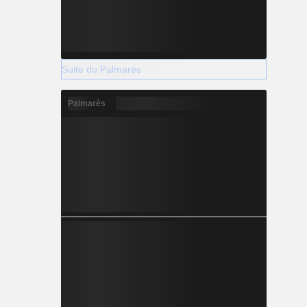
Suite du Palmarès
Palmarès