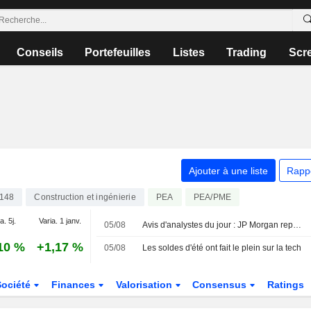
Conseils
Portefeuilles
Listes
Trading
Scr
Ajouter à une liste
Rapp
148
Construction et ingénierie
PEA
PEA/PME
a. 5j.
Varia. 1 janv.
05/08
Avis d'analystes du jour : JP Morgan repasse positif sur Nexans, nouveaux suivis sur Assystem et GTT
10 %
+1,17 %
05/08
Les soldes d'été ont fait le plein sur la tech
Société
Finances
Valorisation
Consensus
Ratings