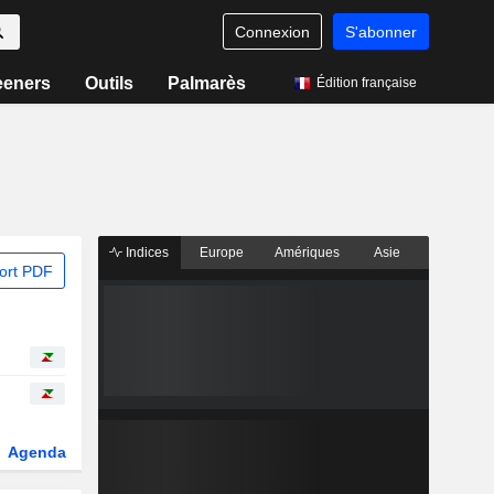
Connexion
S'abonner
eeners
Outils
Palmarès
Édition française
Indices
Europe
Amériques
Asie
ort PDF
Agenda
Secteur
Dérivés