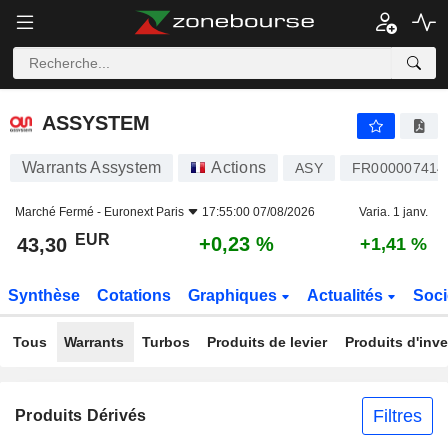
ASSYSTEM
43,30
€
+0,23 %
ASSYSTEM
Warrants Assystem
Actions
ASY
FR000007414
Marché Fermé -
Euronext Paris
17:55:00 07/08/2026
Varia. 1 janv.
EUR
+0,23 %
43,30
+1,41 %
Synthèse
Cotations
Graphiques
Actualités
Soci
Tous
Warrants
Turbos
Produits de levier
Produits d'inv
Filtres
Produits Dérivés