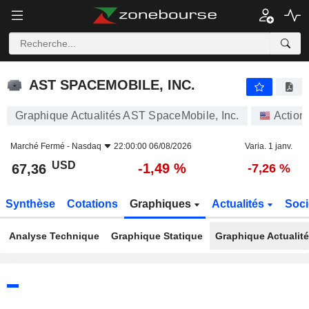
AST SPACEMOBILE, INC.
67,36
$
-1,49 %
AST SPACEMOBILE, INC.
Graphique Actualités AST SpaceMobile, Inc.
Action
Marché Fermé -
Nasdaq
22:00:00 06/08/2026
Varia. 1 janv.
USD
-1,49 %
67,36
-7,26 %
Synthèse
Cotations
Graphiques
Actualités
Soci
Analyse Technique
Graphique Statique
Graphique Actualit