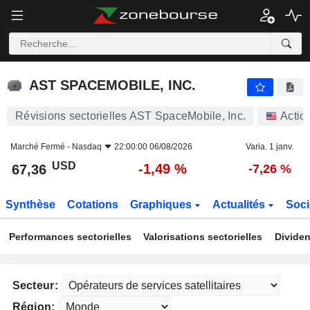
AST SPACEMOBILE, INC.
67,36
$
-1,49 %
AST SPACEMOBILE, INC.
Révisions sectorielles AST SpaceMobile, Inc.
Actio
Marché Fermé -
Nasdaq
22:00:00 06/08/2026
Varia. 1 janv.
USD
-1,49 %
67,36
-7,26 %
Synthèse
Cotations
Graphiques
Actualités
Soci
Performances sectorielles
Valorisations sectorielles
Dividen
Secteur:
Région: