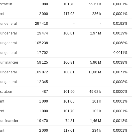
strateur
980
101,70
99,67 k
0,0001%
ent
2 000
117,93
236 k
0,0001%
eur general
297 418
-
-
0,0192%
eur general
29 474
100,81
2,97 M
0,0019%
eur general
105 238
-
-
0,0068%
eur general
17 702
-
-
0,0011%
ur financier
59 125
100,81
5,96 M
0,0038%
eur general
109 872
100,81
11,08 M
0,0071%
eur general
12 345
-
-
0,0008%
strateur
487
101,90
49,62 k
0,0000%
ent
1 000
101,05
101 k
0,0001%
ent
1 000
101,70
102 k
0,0001%
ur financier
19 470
74,81
1,46 M
0,0013%
ent
2 000
117,01
234 k
0,0001%