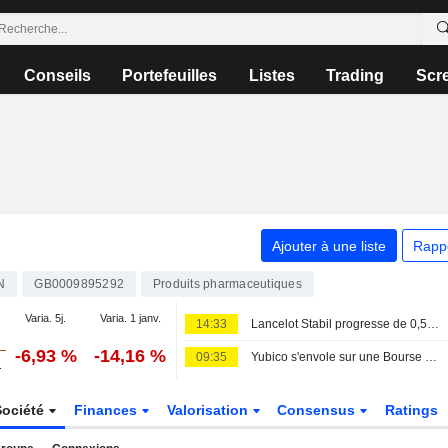
Conseils
Portefeuilles
Listes
Trading
Scr
Ajouter à une liste
Rapp
N
GB0009895292
Produits pharmaceutiques
Varia. 5j.
Varia. 1 janv.
14:33
Lancelot Stabil progresse de 0,5 % en juillet - Epiroc intègre le portefeuille
-6,93 %
-14,16 %
09:35
Yubico s'envole sur une Bourse de Stockholm indécise
Société
Finances
Valorisation
Consensus
Ratings