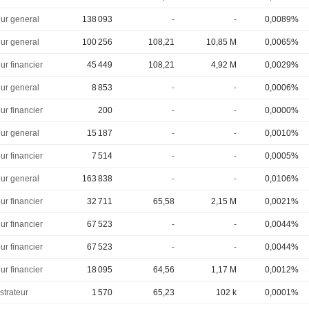
eur general
138 093
-
-
0,0089%
eur general
100 256
108,21
10,85 M
0,0065%
ur financier
45 449
108,21
4,92 M
0,0029%
eur general
8 853
-
-
0,0006%
ur financier
200
-
-
0,0000%
eur general
15 187
-
-
0,0010%
ur financier
7 514
-
-
0,0005%
eur general
163 838
-
-
0,0106%
ur financier
32 711
65,58
2,15 M
0,0021%
ur financier
67 523
-
-
0,0044%
ur financier
67 523
-
-
0,0044%
ur financier
18 095
64,56
1,17 M
0,0012%
strateur
1 570
65,23
102 k
0,0001%