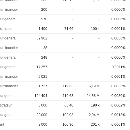
ur financier
9 563
115,12
1,1 M
0,0006%
ur financier
200
-
-
0,0000%
eur general
8 970
-
-
0,0006%
strateur
1 400
71,66
100 k
0,0001%
eur general
89 962
-
-
0,0058%
ur financier
28
-
-
0,0000%
eur general
248
-
-
0,0000%
eur general
17 357
-
-
0,0011%
ur financier
2 021
-
-
0,0001%
ur financier
51 737
119,63
6,19 M
0,0033%
eur general
124 404
119,63
14,88 M
0,0080%
strateur
3 000
63,40
190 k
0,0002%
eur general
20 000
102,03
2,04 M
0,0013%
ent
2 000
100,30
201 k
0,0001%