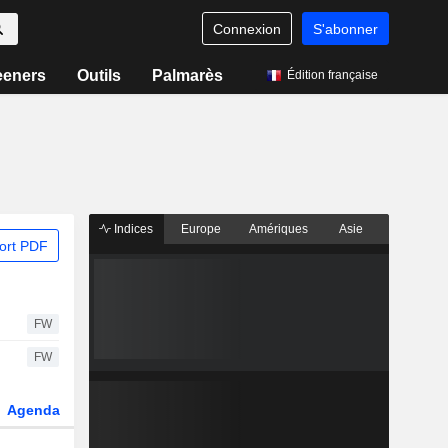
Connexion
S'abonner
eeners
Outils
Palmarès
Édition française
Indices
Europe
Amériques
Asie
ort PDF
FW
FW
Agenda
Secteur
Dérivés
Fonds et ETFs