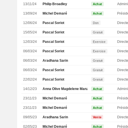
13/11/24
Philip Broadley
Admini
Achat
13/09/24
Michel Demaré
Présid
Achat
12/06/24
Pascal Soriot
Direct
Don
15/05/24
Pascal Soriot
Direct
Gratuit
12/03/24
Pascal Soriot
Direct
Exercice
06/03/24
Pascal Soriot
Direct
Exercice
06/03/24
Aradhana Sarin
Directe
Gratuit
06/03/24
Pascal Soriot
Direct
Gratuit
22/02/24
Pascal Soriot
Direct
Gratuit
14/12/23
Anna Olive Magdelene Manz
Admini
Achat
23/11/23
Michel Demaré
Présid
Achat
23/11/23
Michel Demaré
Présid
Achat
09/05/23
Aradhana Sarin
Directe
Vente
02/05/23
Michel Demaré
Présid
Achat