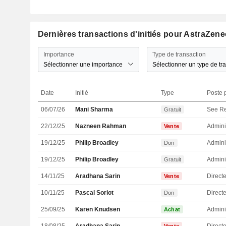
Dernières transactions d'initiés pour AstraZen
Importance
Type de transaction
Sélectionner une importance
Sélectionner un type de tr
Date
Initié
Type
Poste p
06/07/26
Mani Sharma
See R
Gratuit
22/12/25
Nazneen Rahman
Admini
Vente
19/12/25
Philip Broadley
Admini
Don
19/12/25
Philip Broadley
Admini
Gratuit
14/11/25
Aradhana Sarin
Directe
Vente
10/11/25
Pascal Soriot
Direct
Don
25/09/25
Karen Knudsen
Admini
Achat