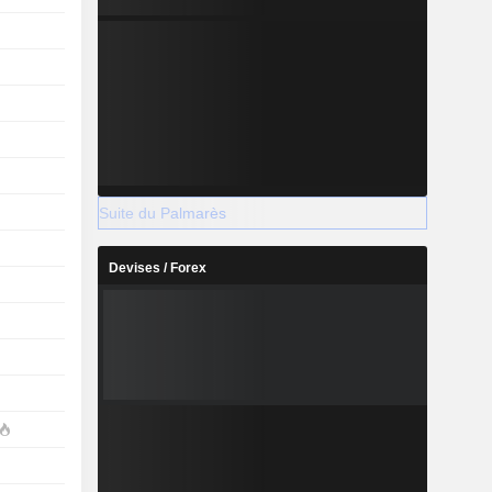
Suite du Palmarès
Devises / Forex