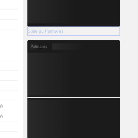
Suite du Palmarès
Palmarès