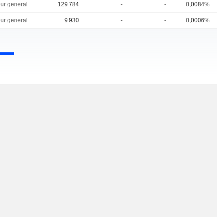
eur general
129 784
-
-
0,0084%
eur general
9 930
-
-
0,0006%