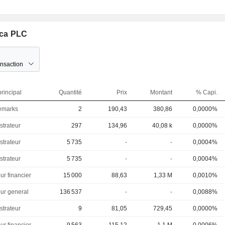
eca PLC
ansaction
rincipal
Quantité
Prix
Montant
% Capi.
emarks
2
190,43
380,86
0,0000%
strateur
297
134,96
40,08 k
0,0000%
strateur
5 735
-
-
0,0004%
strateur
5 735
-
-
0,0004%
ur financier
15 000
88,63
1,33 M
0,0010%
eur general
136 537
-
-
0,0088%
strateur
9
81,05
729,45
0,0000%