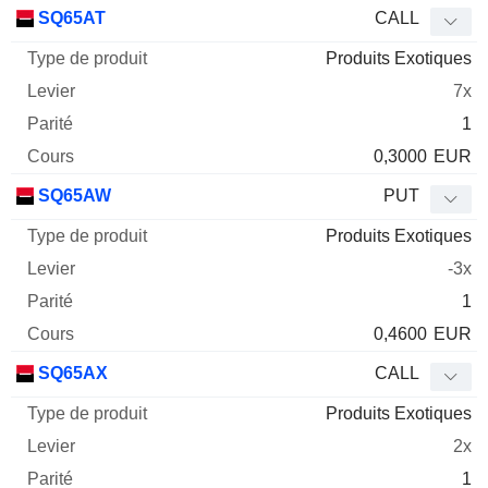
Type
SQ65AT
CALL
de
Produits Exotiques
Mnemo
Type
produit
Levier
Parité
Cours
7x
1
0,3000
EUR
SQ65AW
PUT
Produits Exotiques
-3x
1
0,4600
EUR
SQ65AX
CALL
Produits Exotiques
2x
1