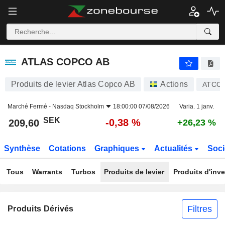
ATLAS COPCO AB
209,60
kr
-0,38 %
ATLAS COPCO AB
Produits de levier Atlas Copco AB
Actions
ATCO 
Marché Fermé -
Nasdaq Stockholm
18:00:00 07/08/2026
Varia. 1 janv.
SEK
-0,38 %
209,60
+26,23 %
Synthèse
Cotations
Graphiques
Actualités
Soci
Tous
Warrants
Turbos
Produits de levier
Produits d'inv
Filtres
Produits Dérivés