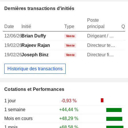
Dernières transactions d'initiés
Poste
Date
Initié
Type
principal
Qua
12/06/26
Brian Duffy
Dirigeant / cadre principal
Vente
19/02/26
Rajeev Rajan
Directeur technique
Vente
19/02/26
Joseph Binz
Directeur financier
Vente
Historique des transactions
Cotations et Performances
1 jour
-0,93 %
1 semaine
+44,44 %
Mois en cours
+48,29 %
1 mois
+68,58 %