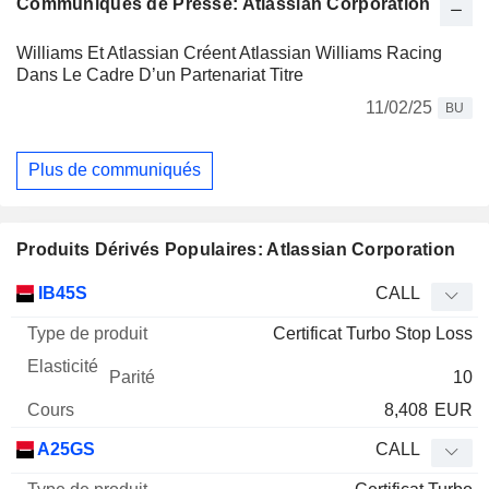
Communiqués de Presse: Atlassian Corporation
Williams Et Atlassian Créent Atlassian Williams Racing
Dans Le Cadre D’un Partenariat Titre
11/02/25
BU
Plus de communiqués
Produits Dérivés Populaires: Atlassian Corporation
Type
IB45S
CALL
de
Certificat Turbo Stop Loss
Mnemo
Type
produit
Elasticité
Parité
Cours
10
8,408
EUR
A25GS
CALL