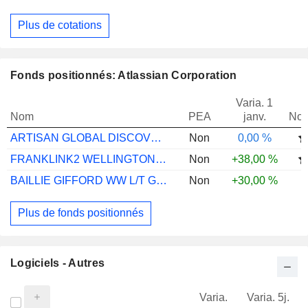
Plus de cotations
Fonds positionnés: Atlassian Corporation
Varia. 1
Nom
PEA
janv.
Not
ARTISAN GLOBAL DISCOVERY I EUR ACC
Non
0,00 %
FRANKLINK2 WELLINGTONTCH LS I PFACCUSDH4
Non
+38,00 %
BAILLIE GIFFORD WW L/T GLB GR C JPY ACC
Non
+30,00 %
Plus de fonds positionnés
Logiciels - Autres
Varia.
Varia. 5j.