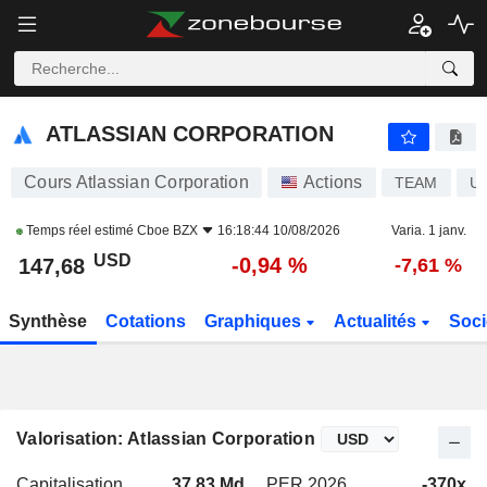
ATLASSIAN CORPORATION
147,60
$
-0,98 %
ATLASSIAN CORPORATION
Cours Atlassian Corporation
Actions
TEAM
U
Temps réel estimé
Cboe BZX
16:18:44 10/08/2026
Varia. 1 janv.
USD
-0,94 %
147,68
-7,61 %
Synthèse
Cotations
Graphiques
Actualités
Soci
Valorisation: Atlassian Corporation
Capitalisation
37,83 Md
PER 2026
-370x