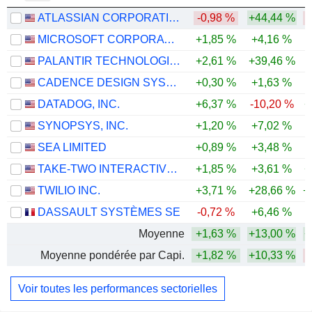
ATLASSIAN CORPORATION
-0,98 %
+44,44 %
MICROSOFT CORPORATION
+1,85 %
+4,16 %
PALANTIR TECHNOLOGIES INC.
+2,61 %
+39,46 %
CADENCE DESIGN SYSTEMS, INC.
+0,30 %
+1,63 %
DATADOG, INC.
+6,37 %
-10,20 %
+
SYNOPSYS, INC.
+1,20 %
+7,02 %
-
SEA LIMITED
+0,89 %
+3,48 %
-
TAKE-TWO INTERACTIVE SOFTWARE, INC.
+1,85 %
+3,61 %
+
TWILIO INC.
+3,71 %
+28,66 %
+
DASSAULT SYSTÈMES SE
-0,72 %
+6,46 %
-
Moyenne
+1,63 %
+13,00 %
+
Moyenne pondérée par Capi.
+1,82 %
+10,33 %
Voir toutes les performances sectorielles