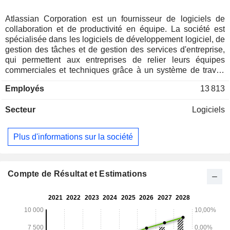
Atlassian Corporation est un fournisseur de logiciels de
collaboration et de productivité en équipe. La société est
spécialisée dans les logiciels de développement logiciel, de
gestion des tâches et de gestion des services d'entreprise,
qui permettent aux entreprises de relier leurs équipes
commerciales et techniques grâce à un système de travail
basé sur l'intelligence artificielle (IA). Son portefeuille
Employés
13 813
interconnecté d'applications, d'agents IA et de Collections,
chacun offrant des propositions de valeur distinctes, fournit
Secteur
Logiciels
des solutions destinées aux équipes de développement
logiciel, aux équipes d'exploitation et de support
informatique, à la direction et aux équipes commerciales.
Plus d'informations sur la société
Ses applications, agents et Collections s’appuient tous sur
la plateforme cloud et le modèle de données d’Atlassian :
une base technologique commune qui relie les équipes, les
informations et les flux de travail à l’échelle de
Compte de Résultat et Estimations
l’organisation. Les applications de la société comprennent
Jira, Confluence, Loom, Jira Service Management, Rovo,
Bitbucket, Compass, Jira Product Discovery, Jira Align,
Focus et Talent. Elle exploite les navigateurs Dia et Arc.