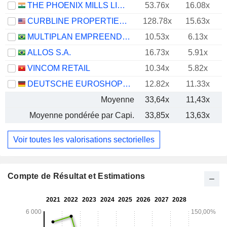
THE PHOENIX MILLS LIMITED
53.76x
16.08x
CURBLINE PROPERTIES CORP.
128.78x
15.63x
MULTIPLAN EMPREENDIMENTOS IMOBILIARIOS S.A.
10.53x
6.13x
ALLOS S.A.
16.73x
5.91x
VINCOM RETAIL
10.34x
5.82x
DEUTSCHE EUROSHOP AG
12.82x
11.33x
Moyenne
33,64x
11,43x
Moyenne pondérée par Capi.
33,85x
13,63x
Voir toutes les valorisations sectorielles
Compte de Résultat et Estimations