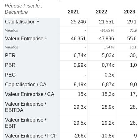
Période Fiscale :
2021
2022
2023
Décembre
1
Capitalisation
25 246
21 551
29 15
Variation
-
-14,63 %
35,28
1
Valeur Entreprise
46 351
47 896
55 64
Variation
-
3,34 %
16,17
PER
6,74x
5,03x
-30,6
PBR
0,99x
0,74x
1,06
PEG
-
0,3x
0
Capitalisation / CA
8,19x
6,87x
9,02
Valeur Entreprise / CA
15x
15,3x
17,2
Valeur Entreprise /
29,3x
28,9x
28,7
EBITDA
Valeur Entreprise /
29,5x
29,2x
28,8
EBIT
Valeur Entreprise / FCF
-266x
-10,8x
94