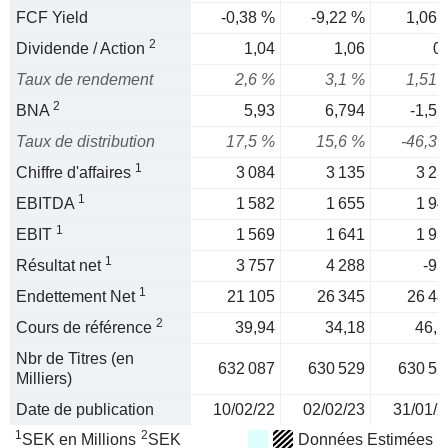
FCF Yield
-0,38 %
-9,22 %
1,06 
2
Dividende / Action
1,04
1,06
0,
Taux de rendement
2,6 %
3,1 %
1,51 
2
BNA
5,93
6,794
-1,51
Taux de distribution
17,5 %
15,6 %
-46,3 
1
Chiffre d'affaires
3 084
3 135
3 23
1
EBITDA
1 582
1 655
1 94
1
EBIT
1 569
1 641
1 93
1
Résultat net
3 757
4 288
-95
1
Endettement Net
21 105
26 345
26 48
2
Cours de référence
39,94
34,18
46,2
Nbr de Titres (en
632 087
630 529
630 52
Milliers)
Date de publication
10/02/22
02/02/23
31/01/2
1
2
SEK en Millions
SEK
Données Estimées