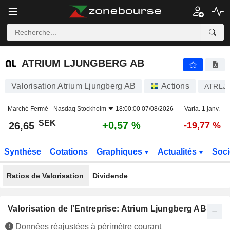
ATRIUM LJUNGBERG AB
26,65
kr
+0,57 %
ATRIUM LJUNGBERG AB
Valorisation Atrium Ljungberg AB
Actions
ATRLJ 
Marché Fermé -
Nasdaq Stockholm
18:00:00 07/08/2026
Varia. 1 janv.
SEK
+0,57 %
26,65
-19,77 %
Synthèse
Cotations
Graphiques
Actualités
Soci
Ratios de Valorisation
Dividende
Valorisation de l'Entreprise: Atrium Ljungberg AB
Données réajustées à périmètre courant