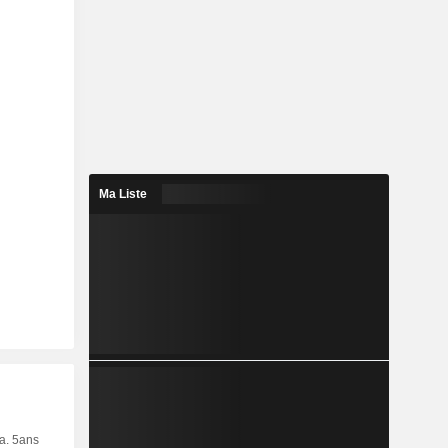
Ma Liste
ia. 5ans
Capi.
CT
MT
LT