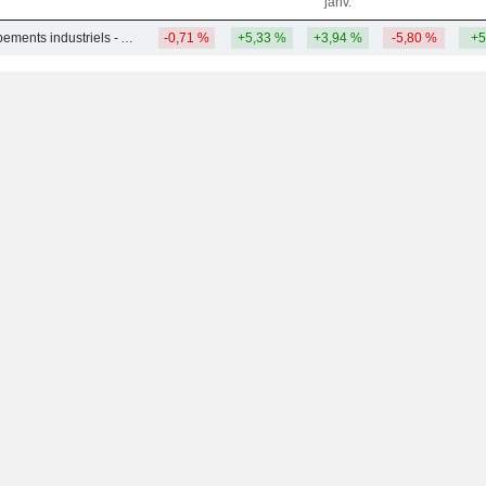
janv.
Machines et équipements industriels - Autres
-0,71 %
+5,33 %
+3,94 %
-5,80 %
+5