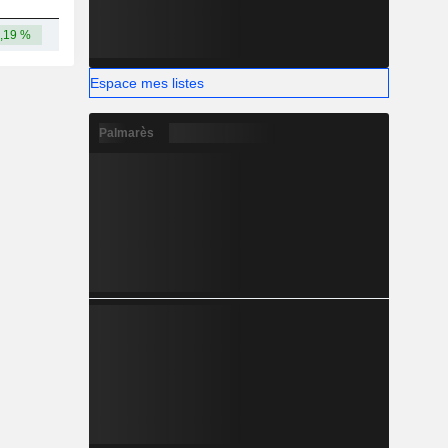
,19 %
2,75 Md
Espace mes listes
Palmarès