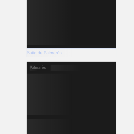
Suite du Palmarès
Palmarès