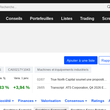
Conseils
Portefeuilles
Listes
Trading
Scr
Ajouter à une liste
Rapp
S
CA00217Y1043
Machines et équipements industriels
a. 5j.
Varia. 1 janv.
02/07
True North Capital soumet une proposition d'actionnaire à ATS Corporation
33 %
+3,94 %
28/05
Transcript : ATS Corporation, Q4 2026 Earnings Call, May 28, 2026
Société
Finances
Valorisation
Consensus
Ratings