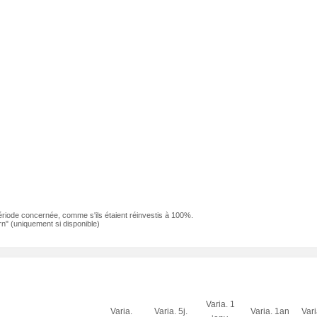
ériode concernée, comme s'ils étaient réinvestis à 100%.
n" (uniquement si disponible)
Varia. 1
Varia.
Varia. 5j.
Varia. 1an
Var