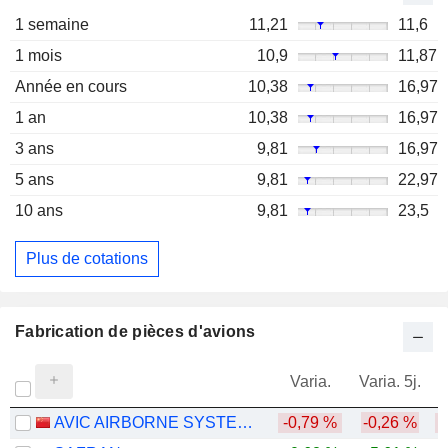
1 semaine
11,21
11,6
1 mois
10,9
11,87
Année en cours
10,38
16,97
1 an
10,38
16,97
3 ans
9,81
16,97
5 ans
9,81
22,97
10 ans
9,81
23,5
Plus de cotations
Fabrication de pièces d'avions
Varia.
Varia. 5j.
AVIC AIRBORNE SYSTEMS CO., LTD.
-0,79 %
-0,26 %
-