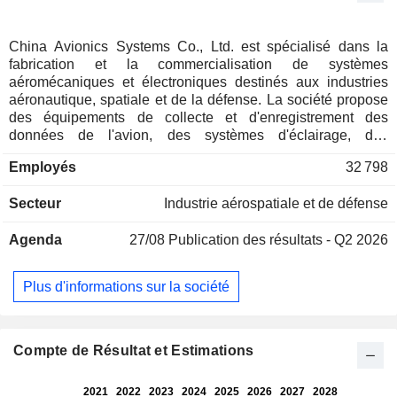
China Avionics Systems Co., Ltd. est spécialisé dans la
fabrication et la commercialisation de systèmes
aéromécaniques et électroniques destinés aux industries
aéronautique, spatiale et de la défense. La société propose
des équipements de collecte et d'enregistrement des
données de l'avion, des systèmes d'éclairage, des
panneaux de contrôle du poste de pilotage, des systèmes
Employés
32 798
d'alerte, des systèmes de pilotage automatique, etc.
Secteur
Industrie aérospatiale et de défense
Agenda
27/08
Publication des résultats - Q2 2026
Plus d'informations sur la société
Compte de Résultat et Estimations