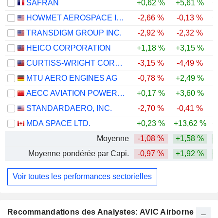
SAFRAN
+0,62 %
+5,61 %
+
HOWMET AEROSPACE INC.
-2,66 %
-0,13 %
+
TRANSDIGM GROUP INC.
-2,92 %
-2,32 %
-
HEICO CORPORATION
+1,18 %
+3,15 %
+
CURTISS-WRIGHT CORPORATION
-3,15 %
-4,49 %
+
MTU AERO ENGINES AG
-0,78 %
+2,49 %
AECC AVIATION POWER CO.,LTD
+0,17 %
+3,60 %
-
STANDARDAERO, INC.
-2,70 %
-0,41 %
MDA SPACE LTD.
+0,23 %
+13,62 %
+
Moyenne
-1,08 %
+1,58 %
+
Moyenne pondérée par Capi.
-0,97 %
+1,92 %
+
Voir toutes les performances sectorielles
Recommandations des Analystes: AVIC Airborne