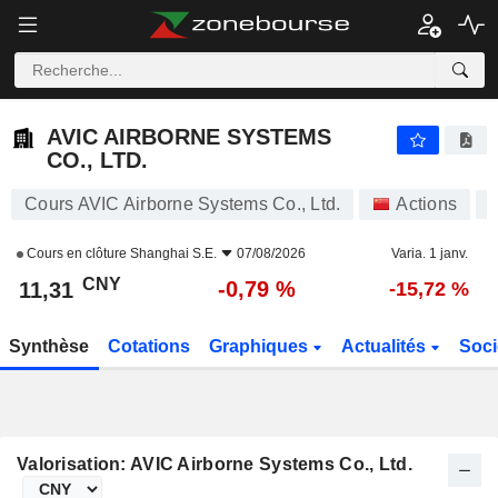
AVIC AIRBORNE SYSTEMS CO., LTD.
11,31
¥
-0,79 %
AVIC AIRBORNE SYSTEMS
CO., LTD.
Cours AVIC Airborne Systems Co., Ltd.
Actions
Cours en clôture
Shanghai S.E.
07/08/2026
Varia. 1 janv.
CNY
-0,79 %
11,31
-15,72 %
Synthèse
Cotations
Graphiques
Actualités
Soci
Valorisation: AVIC Airborne Systems Co., Ltd.