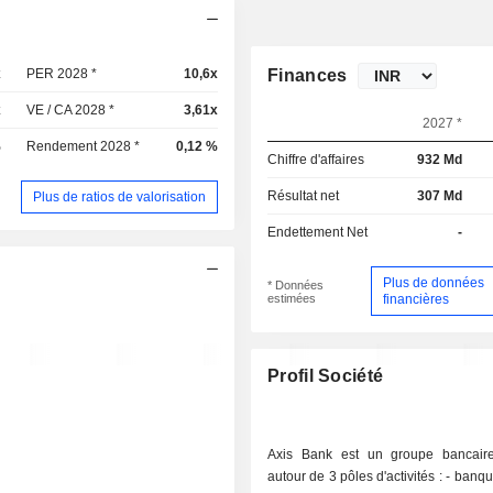
x
PER 2028 *
10,6x
Finances
x
VE / CA 2028 *
3,61x
2027 *
%
Rendement 2028 *
0,12 %
Chiffre d'affaires
932 Md
Résultat net
307 Md
Plus de ratios de valorisation
Endettement Net
-
Plus de données
* Données
estimées
financières
Profil Société
Axis Bank est un groupe bancair
autour de 3 pôles d'activités : - banque de détail