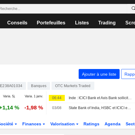
Conseils
Portefeuilles
Listes
Trading
Scr
Ajouter à une liste
Rapp
NE238A01034
Banques
OTC Markets Traded
Varia. 5j.
Varia. 1 janv.
06:44
Inde : ICICI Bank et Axis Bank sollicitent à nouveau le marché de la dette en dollars en moins de deux mois
+1,14 %
-1,98 %
03/08
State Bank of India, HSBC et ICICI en tête de la collecte de dépôts étrangers en Inde, selon des données officielles
Société
Finances
Valorisation
Ratings
Agenda
Sec