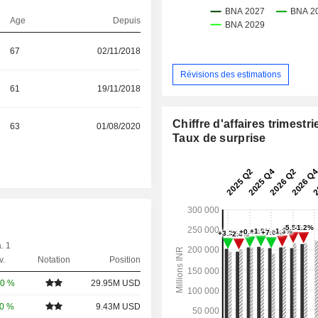
Age
Depuis
67
02/11/2018
Révisions des estimations
61
19/11/2018
Chiffre d'affaires trimestrie
63
01/08/2020
Taux de surprise
. 1
v.
Notation
Position
00 %
29.95M USD
00 %
9.43M USD