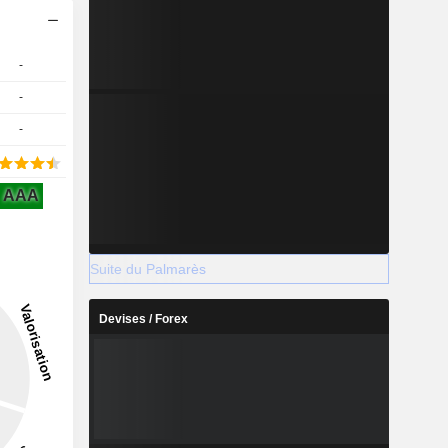
-
-
-
AAA
Suite du Palmarès
Devises / Forex