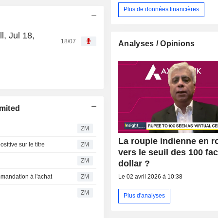
Plus de données financières
, Jul 18,
18/07
Analyses / Opinions
mited
ZM
La roupie indienne en r
itive sur le titre
ZM
vers le seuil des 100 fa
ZM
dollar ?
mandation à l'achat
ZM
Le 02 avril 2026 à 10:38
ZM
Plus d'analyses