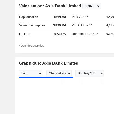
Valorisation: Axis Bank Limited
Capitalisation
3 899 Md
PER 2027 *
12,7
Valeur d'entreprise
3 899 Md
VE / CA 2027 *
4,18
Flottant
97,17 %
Rendement 2027 *
0,1 
* Données estimées
Graphique: Axis Bank Limited