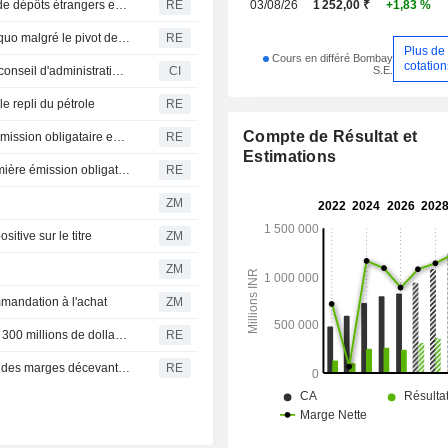
State Bank of India, HSBC et ICICI en tête de la collecte de dépôts étrangers en Inde, selon des données officielles
RE
03/08/26
1 252,00 ₹
+1,83 %
La banque centrale de l'Inde devrait maintenir son statu quo malgré le pivot de ses pairs vers des hausses de taux
RE
Plus de
Cours en différé Bombay
cotation
S.E.
Axis Bank Limited annonce le départ de Mini Ipe de son conseil d'administration, effectif au 29 juillet 2026
CI
e repli du pétrole
RE
Compte de Résultat et
ICICI Bank lève 1 milliard de dollars, la plus importante émission obligataire en devises pour une banque privée indienne
RE
Estimations
Inde : ICICI Bank fixe une orientation initiale pour sa première émission obligataire en dollars depuis près de 9 ans
RE
ZM
itive sur le titre
ZM
ZM
mandation à l'achat
ZM
L'EXIM Bank of India prévoit une émission obligataire de 300 millions de dollars via le dispositif de couverture de la RBI
RE
HDFC entraîne les banques indiennes à la baisse après des marges décevantes
RE