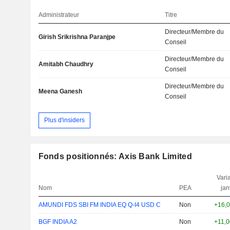
Administrateur
Titre
Directeur/Membre du
Girish Srikrishna Paranjpe
Conseil
Directeur/Membre du
Amitabh Chaudhry
Conseil
Directeur/Membre du
Meena Ganesh
Conseil
Plus d'insiders
Fonds positionnés: Axis Bank Limited
Varia
Nom
PEA
jan
AMUNDI FDS SBI FM INDIA EQ Q-I4 USD C
Non
+16,
BGF INDIA A2
Non
+11,