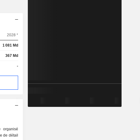
2028 *
1 081 Md
367 Md
-
e organisé