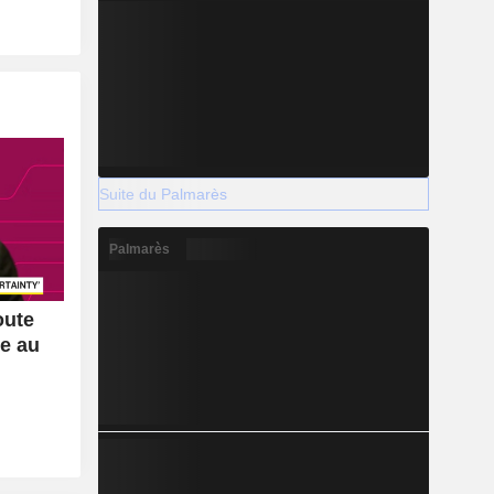
Suite du Palmarès
Palmarès
oute
ce au