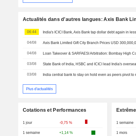
Actualités dans d'autres langues: Axis Bank Li
06:44
04/08
04/08
03/08
03/08
India central bank to stay on hold even as peers pivot to 
Plus d'actualités
Cotations et Performances
Extrême
1 jour
-0,75 %
1 semaine
1 semaine
+1,14 %
1 mois