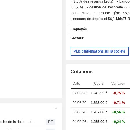
(42,3% des revenus bruts) ; - banque d'affaires
(31,9%) ; - gestion de trésorerie (25,8%). A fin
mars 2018, le groupe gère 56
d'encours de dépôts et 56,1 MdsEUR
de crédits. La commercialisation des produits et
Employés
services est assurée au travers d'un 
703 agences implantées en Inde.
Secteur
Plus d'informations sur la société
Cotations
Date
Cours
Variation
07/08/26
1 243,55
₹
-0,75 %
06/08/26
1 253,00 ₹
-0,71 %
05/08/26
1 262,00 ₹
+0,56 %
Inde : ICICI Bank et Axis Bank sollicitent à nouveau le marché de la dette en dollars en moins de deux mois
RE
04/08/26
1 255,00 ₹
+0,24 %