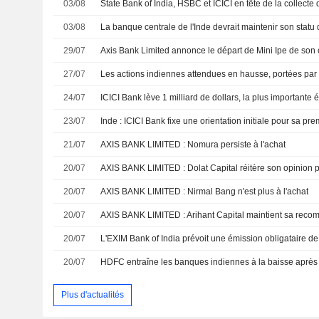
03/08
03/08
29/07
27/07
Les actions indiennes attendues en hausse, portées par l
24/07
23/07
21/07
AXIS BANK LIMITED : Nomura persiste à l'achat
20/07
AXIS BANK LIMITED : Dolat Capital réitère son opinion pos
20/07
AXIS BANK LIMITED : Nirmal Bang n'est plus à l'achat
20/07
AXIS BANK LIMITED : Arihant Capital maintient sa recom
20/07
20/07
Plus d'actualités