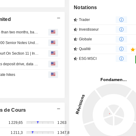
Notations
mited
Trader
Investisseur
India's ICICI Bank, Axis Bank tap dollar debt again in less than two months, bankers say
Globale
Axis Bank Limited Gift City Branch Prices USD 300,000,000 Senior Notes Under Global Medium Term Note Programme
Qualité
Loan Takeover & SARFAESI Arbitration: Bombay High Court On Section 11 | IndiaLaw LLP Podcast (Video)
ESG MSCI
State Bank of India, HSBC and ICICI lead India's overseas deposit drive, data shows
rate hikes
s de Cours
1 229,65
1 263
1 211,3
1 347,8