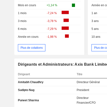
Mois en cours
+1,14 %
Année en c
1 mois
-7,24 %
1 an
3 mois
-3,78 %
3 ans
6 mois
-7,29 %
5 ans
Année en cours
-1,98 %
10 ans
Plus de cotations
Plus de c
Dirigeants et Administrateurs: Axis Bank Limite
Dirigeant
Titre
Amitabh Chaudhry
Directeur Général
Sudipto Nag
President
Directeur
Puneet Sharma
Financier/CFO