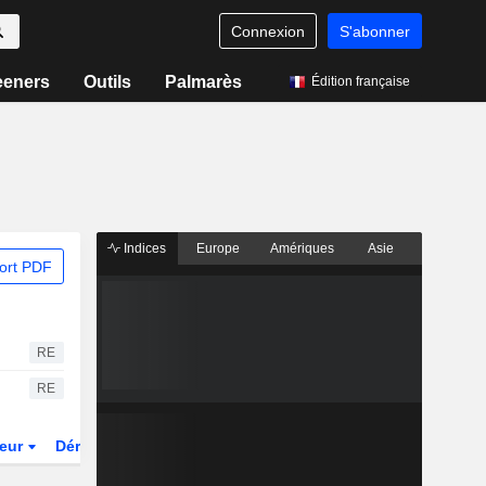
Connexion
S'abonner
eeners
Outils
Palmarès
Édition française
Indices
Europe
Amériques
Asie
ort PDF
RE
RE
teur
Dérivés
Fonds et ETFs