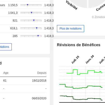
ours
1 150,5
1 418,3
1 041,3
1 418,3
921
1 418,3
618,1
1 418,3
Plus de notations
285
1 418,3
Révisions de Bénéfices
otations
d
Age
Depuis
61
19/11/2018
-
-
-
06/03/2020