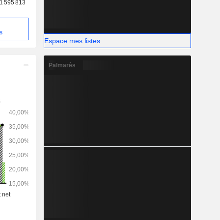
1 595 813
s
Espace mes listes
Palmarès