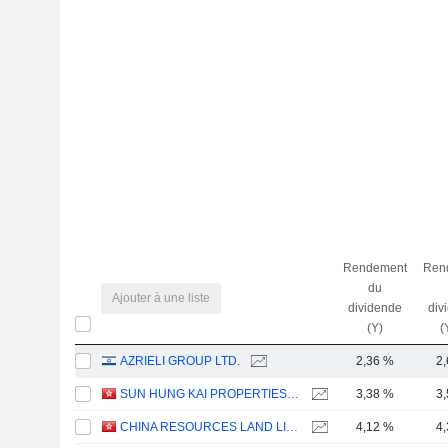
Rendement
Ren
du
Ajouter à une liste
dividende
div
(Y)
(
AZRIELI GROUP LTD.
2,36 %
2
SUN HUNG KAI PROPERTIES LIMITED
3,38 %
3
CHINA RESOURCES LAND LIMITED
4,12 %
4