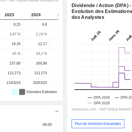
Dividende / Action (DPA) -
Evolution des Estimation
2023
2024
2025
2026
2027
des Analystes
8,25
6,6
7,01
9,328
10,52
3,47 %
2,19 %
1,94 %
2,36 %
2,66 %
18,35
12,17
15,56
42,41
44,78
45 %
54,2 %
45,1 %
22 %
23,5 %
237,80
300,90
360,50
395,80
395,80
121 273
121 273
121 273
121 273
-
21/03/24
20/03/25
19/03/26
-
-
Données Estimées
Plus de révisions d'analystes
06:00