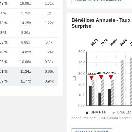
,43 %
19.09x
1.71x
4.07x
,7 %
5.79x
1x
0.67x
Bénéfices Annuels - Taux
,73 %
14.25x
1.22x
3.08x
Surprise
,8 %
8.36x
-
0.93x
,03 %
8.88x
0.4x
2.29x
,79 %
14.05x
1.24x
6.67x
,03 %
10.06x
0.31x
1.64x
,61 %
11,34x
0,96x
5,33x
,69 %
11,77x
0,94x
4,53x