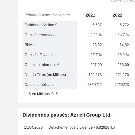
2021
2022
Période Fiscale : Décembre
2
Dividende / Action
6,597
5,772
Taux de rendement
2,22 %
2,47 %
2
BNA
23,82
14,82
Taux de distribution
27,7 %
38,9 %
2
Cours de référence
297,00
233,60
Nbr de Titres (en Milliers)
121 273
121 273
Date de publication
23/03/22
22/03/23
1
2
ILS en Millions
ILS
Dividendes passés: Azrieli Group Ltd.
15/04/2026
Détachement de dividende - 6.82928 ILa