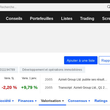
Conseils
Portefeuilles
Listes
Trading
Scr
Ajouter à une liste
Rapp
0011194789
Développement et opérations immobilières
Varia. 5j.
Varia. 1 janv.
20/05
Azrieli Group Ltd. publie ses résultats pour le premier trimestre clos le 31 mars 2026
-2,20 %
+9,79 %
20/05
Transcript : Azrieli Group Ltd., Q1 2026 Earnings Call, May 20, 2026
Société
Finances
Valorisation
Consensus
Ratings