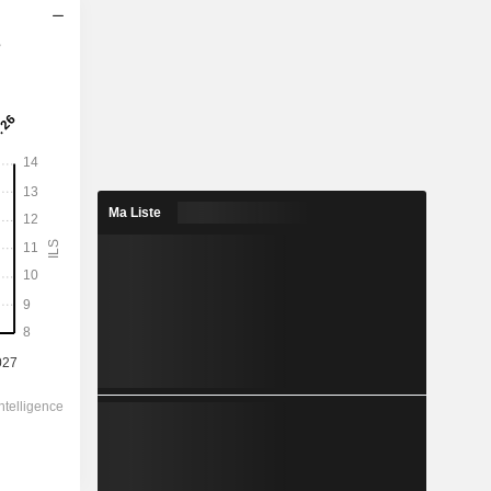
s
2028
12,81
3,24 %
44,07
29,1 %
Ma Liste
395,80
-
-