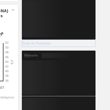
(BNA)
ns
Suite du Palmarès
Palmarès