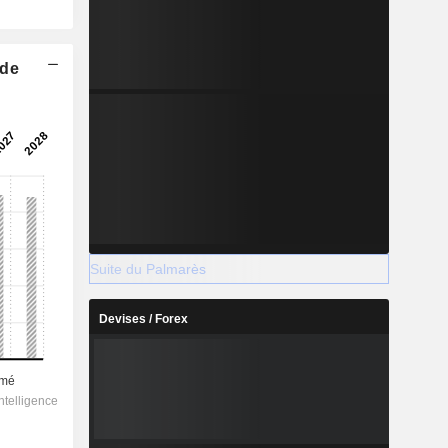
 de
Suite du Palmarès
Devises / Forex