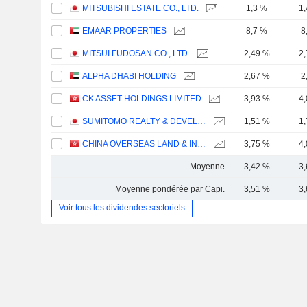
MITSUBISHI ESTATE CO., LTD.
1,3 %
1
EMAAR PROPERTIES
8,7 %
8
MITSUI FUDOSAN CO., LTD.
2,49 %
2
ALPHA DHABI HOLDING
2,67 %
2
CK ASSET HOLDINGS LIMITED
3,93 %
4
SUMITOMO REALTY & DEVELOPMENT CO., LTD.
1,51 %
1
CHINA OVERSEAS LAND & INVESTMENT LIMITED
3,75 %
4
Moyenne
3,42 %
3
Moyenne pondérée par Capi.
3,51 %
3
Voir tous les dividendes sectoriels