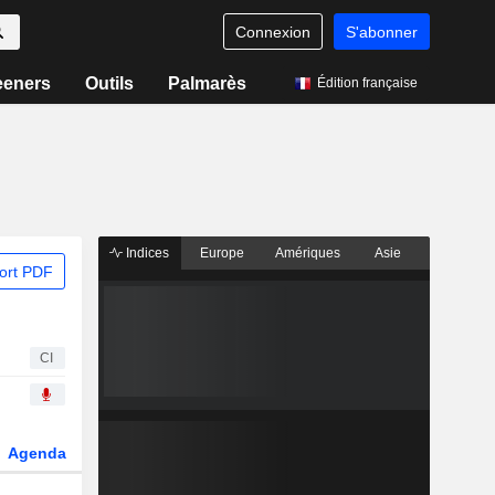
Connexion
S'abonner
eeners
Outils
Palmarès
Édition française
Indices
Europe
Amériques
Asie
ort PDF
CI
Agenda
Secteur
Dérivés
Fonds et ETFs