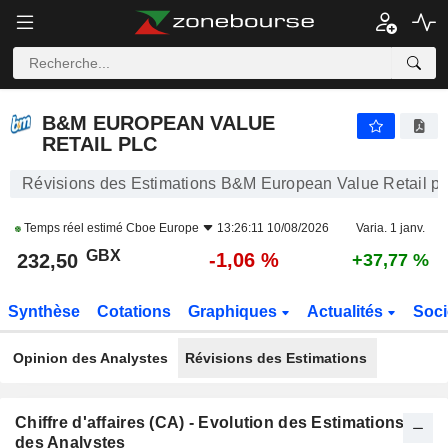
B&M EUROPEAN VALUE RETAIL PLC
232,50
p
-1,06 %
B&M EUROPEAN VALUE
RETAIL PLC
Révisions des Estimations B&M European Value Retail pl
Temps réel estimé
Cboe Europe
13:26:11 10/08/2026
Varia. 1 janv.
GBX
-1,06 %
232,50
+37,77 %
Synthèse
Cotations
Graphiques
Actualités
Soci
Opinion des Analystes
Révisions des Estimations
Chiffre d'affaires (CA) - Evolution des Estimations
des Analystes