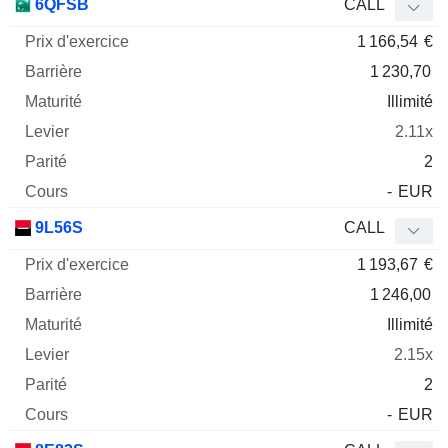
6QFSB
CALL
1 166,54
€
1 230,70
Illimité
2.11x
2
-
EUR
9L56S
CALL
1 193,67
€
1 246,00
Illimité
2.15x
2
-
EUR