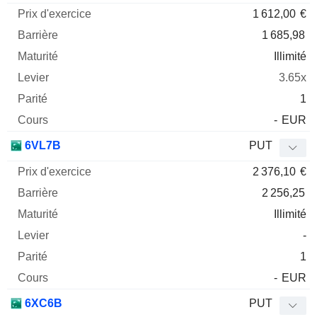
1 612,00
€
1 685,98
Illimité
3.65x
1
-
EUR
6VL7B
PUT
2 376,10
€
2 256,25
Illimité
-
1
-
EUR
6XC6B
PUT