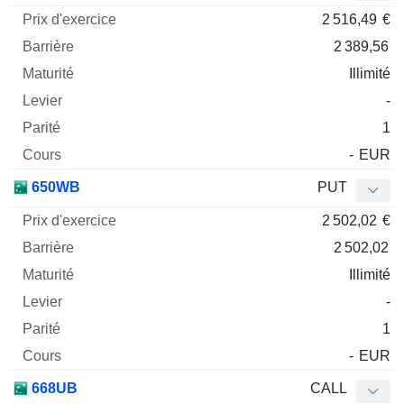
2 516,49
€
2 389,56
Illimité
-
1
-
EUR
650WB
PUT
2 502,02
€
2 502,02
Illimité
-
1
-
EUR
668UB
CALL