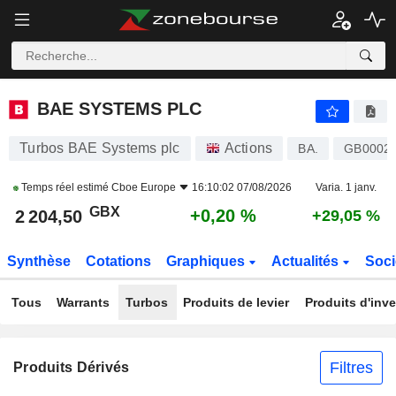
BAE SYSTEMS PLC
2 204,50
p
+0,20 %
BAE SYSTEMS PLC
Turbos BAE Systems plc
Actions
BA.
GB0002
Temps réel estimé
Cboe Europe
16:10:02 07/08/2026
Varia. 1 janv.
GBX
+0,20 %
2 204,50
+29,05 %
Synthèse
Cotations
Graphiques
Actualités
Soci
Tous
Warrants
Turbos
Produits de levier
Produits d'inv
Filtres
Produits Dérivés