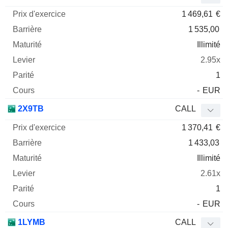
1 469,61
€
1 535,00
Illimité
2.95x
1
-
EUR
2X9TB
CALL
1 370,41
€
1 433,03
Illimité
2.61x
1
-
EUR
1LYMB
CALL