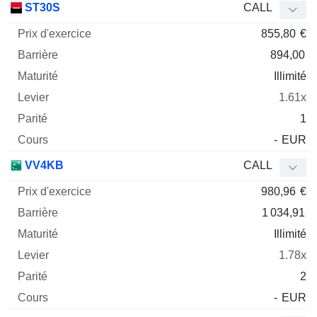
ST30S
CALL
855,80
€
894,00
Illimité
1.61x
1
-
EUR
VV4KB
CALL
980,96
€
1 034,91
Illimité
1.78x
2
-
EUR