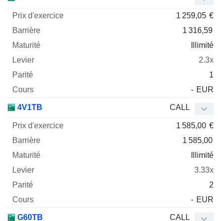
1 259,05
€
1 316,59
Illimité
2.3x
1
-
EUR
4V1TB
CALL
1 585,00
€
1 585,00
Illimité
3.33x
2
-
EUR
G60TB
CALL