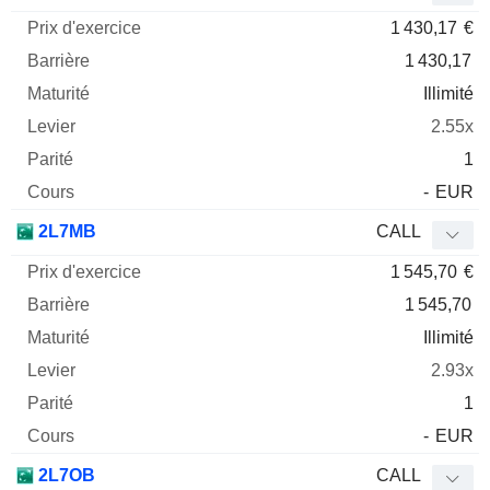
1 430,17
€
1 430,17
Illimité
2.55x
1
-
EUR
2L7MB
CALL
1 545,70
€
1 545,70
Illimité
2.93x
1
-
EUR
2L7OB
CALL