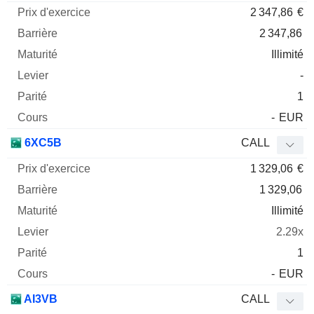
2 347,86
€
2 347,86
Illimité
-
1
-
EUR
6XC5B
CALL
1 329,06
€
1 329,06
Illimité
2.29x
1
-
EUR
AI3VB
CALL