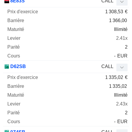
8E83S
CALL
1 308,53
€
1 366,00
Illimité
2.41x
2
-
EUR
D62SB
CALL
1 335,02
€
1 335,02
Illimité
2.43x
2
-
EUR