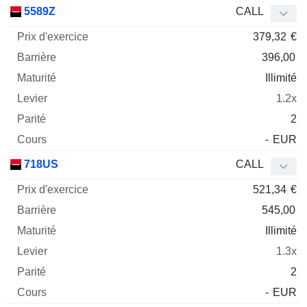
Prix
5589Z
CALL
d'exercice
Barrière
Maturité
Elasticité
379,32
€
Mnemo
Type
Parit
396,00
Illimité
1.2x
2
-
EUR
718US
CALL
521,34
€
545,00
Illimité
1.3x
2
-
EUR