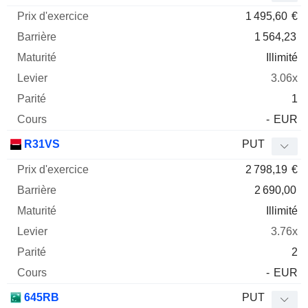
1 495,60
€
1 564,23
Illimité
3.06x
1
-
EUR
R31VS
PUT
2 798,19
€
2 690,00
Illimité
3.76x
2
-
EUR
645RB
PUT