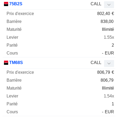
75B2S
CALL
802,40
€
838,00
Illimité
1.55x
2
-
EUR
TM68S
CALL
806,79
€
806,79
Illimité
1.54x
1
-
EUR