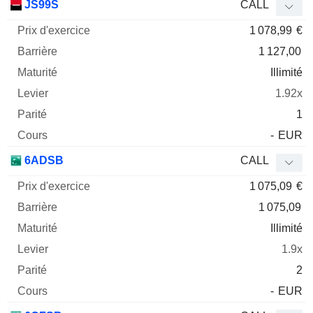
JS99S
CALL
1 078,99
€
1 127,00
Illimité
1.92x
1
-
EUR
6ADSB
CALL
1 075,09
€
1 075,09
Illimité
1.9x
2
-
EUR