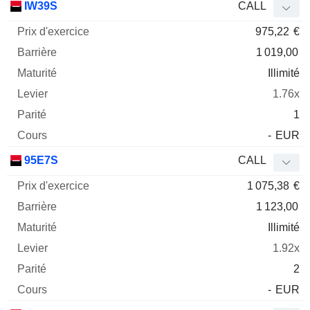
IW39S
CALL
975,22
€
1 019,00
Illimité
1.76x
1
-
EUR
95E7S
CALL
1 075,38
€
1 123,00
Illimité
1.92x
2
-
EUR