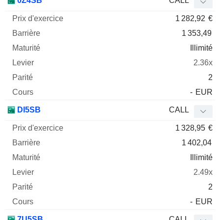
0Z4SB
CALL
1 282,92
€
1 353,49
Illimité
2.36x
2
-
EUR
DI5SB
CALL
1 328,95
€
1 402,04
Illimité
2.49x
2
-
EUR
7U5SB
CALL