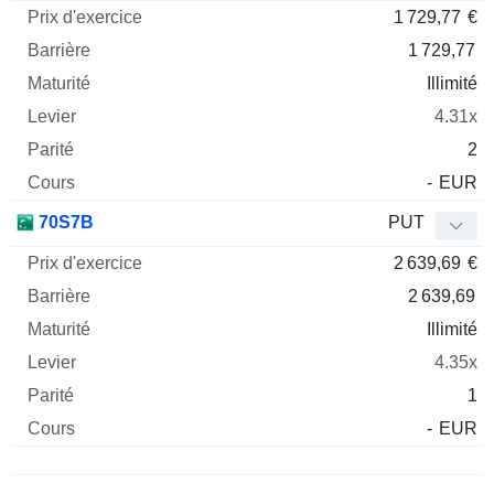
1 729,77
€
1 729,77
Illimité
4.31x
2
-
EUR
70S7B
PUT
2 639,69
€
2 639,69
Illimité
4.35x
1
-
EUR