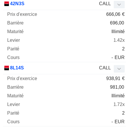
42N3S
CALL
666,06
€
696,00
Illimité
1.42x
2
-
EUR
8L14S
CALL
938,91
€
981,00
Illimité
1.72x
2
-
EUR