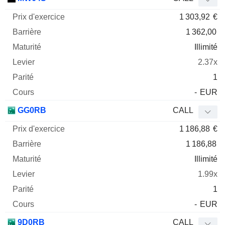
1 303,92
€
1 362,00
Illimité
2.37x
1
-
EUR
GG0RB
CALL
1 186,88
€
1 186,88
Illimité
1.99x
1
-
EUR
9D0RB
CALL