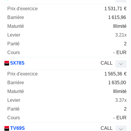
1 531,71
€
1 615,96
Illimité
3.21x
2
-
EUR
5X78S
CALL
1 565,36
€
1 635,00
Illimité
3.37x
2
-
EUR
TV69S
CALL