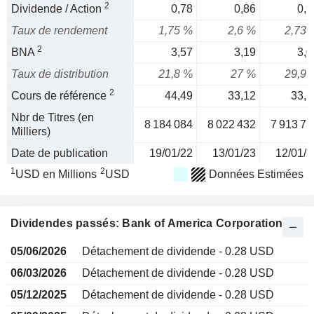
2
Dividende / Action
0,78
0,86
0,9
Taux de rendement
1,75 %
2,6 %
2,73 
2
BNA
3,57
3,19
3,0
Taux de distribution
21,8 %
27 %
29,9 
2
Cours de référence
44,49
33,12
33,6
Nbr de Titres (en
8 184 084
8 022 432
7 913 73
Milliers)
Date de publication
19/01/22
13/01/23
12/01/2
1
2
USD en Millions
USD
Données Estimées
Dividendes passés: Bank of America Corporation
05/06/2026
Détachement de dividende - 0.28 USD
06/03/2026
Détachement de dividende - 0.28 USD
05/12/2025
Détachement de dividende - 0.28 USD