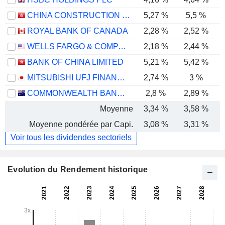
CHINA CONSTRUCTION BANK CORPORATION
5,27 %
5,5 %
ROYAL BANK OF CANADA
2,28 %
2,52 %
WELLS FARGO & COMPANY
2,18 %
2,44 %
BANK OF CHINA LIMITED
5,21 %
5,42 %
MITSUBISHI UFJ FINANCIAL GROUP, INC.
2,74 %
3 %
COMMONWEALTH BANK OF AUSTRALIA
2,8 %
2,89 %
Moyenne
3,34 %
3,58 %
Moyenne pondérée par Capi.
3,08 %
3,31 %
Voir tous les dividendes sectoriels
Evolution du Rendement historique