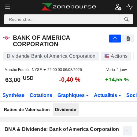
BANK OF AMERICA CORPORATION
63,00
$
-0,40 %
BANK OF AMERICA
CORPORATION
Dividende Bank of America Corporation
Actions
Marché Fermé -
NYSE
22:00:03 06/08/2026
Varia. 1 janv.
USD
-0,40 %
63,00
+14,55 %
Synthèse
Cotations
Graphiques
Actualités
Soci
Ratios de Valorisation
Dividende
BNA & Dividende: Bank of America Corporation