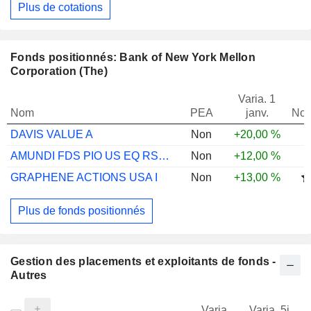
Plus de cotations
Fonds positionnés: Bank of New York Mellon
Corporation (The)
Varia. 1
Nom
PEA
janv.
Not
DAVIS VALUE A
Non
+20,00 %
AMUNDI FDS PIO US EQ RSRCH E2 EUR C
Non
+12,00 %
GRAPHENE ACTIONS USA I
Non
+13,00 %
Plus de fonds positionnés
Gestion des placements et exploitants de fonds -
Autres
Varia.
Varia. 5j.