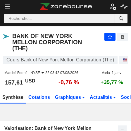
BANK OF NEW YORK MELLON CORPORATION (THE)
157,61
$
-0,76 %
BANK OF NEW YORK
MELLON CORPORATION
(THE)
Cours Bank of New York Mellon Corporation (The)
A
Marché Fermé -
NYSE
22:03:42 07/08/2026
Varia. 1 janv.
USD
-0,76 %
157,61
+35,77 %
Synthèse
Cotations
Graphiques
Actualités
Soci
Valorisation: Bank of New York Mellon