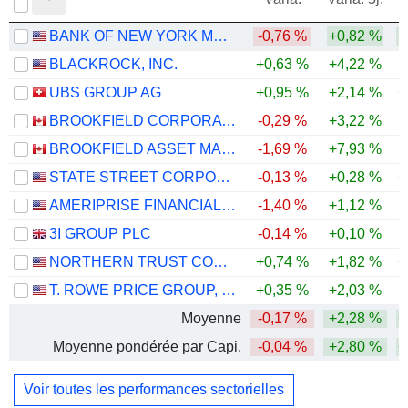
BANK OF NEW YORK MELLON CORPORATION (THE)
-0,76 %
+0,82 %
+
BLACKROCK, INC.
+0,63 %
+4,22 %
UBS GROUP AG
+0,95 %
+2,14 %
+
BROOKFIELD CORPORATION
-0,29 %
+3,22 %
BROOKFIELD ASSET MANAGEMENT LTD.
-1,69 %
+7,93 %
-
STATE STREET CORPORATION
-0,13 %
+0,28 %
+
AMERIPRISE FINANCIAL, INC.
-1,40 %
+1,12 %
3I GROUP PLC
-0,14 %
+0,10 %
-
NORTHERN TRUST CORPORATION
+0,74 %
+1,82 %
+
T. ROWE PRICE GROUP, INC.
+0,35 %
+2,03 %
Moyenne
-0,17 %
+2,28 %
+
Moyenne pondérée par Capi.
-0,04 %
+2,80 %
+
Voir toutes les performances sectorielles