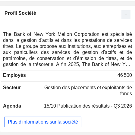
Profil Société
The Bank of New York Mellon Corporation est spécialisé
dans la gestion d'actifs et dans les prestations de services
titres. Le groupe propose aux institutions, aux entreprises et
aux particuliers des services de gestion d'actifs et de
patrimoine, de conservation et d'émission de titres, et de
gestion de la trésorerie. A fin 2025, The Bank of New York
Mellon Corporation compte 59 300 MdsUSD d'actifs en
Employés
46 500
conservation et sous administration et 2 200 MdsUSD
d'actifs sous gestion.
Secteur
Gestion des placements et exploitants de
fonds
Agenda
15/10
Publication des résultats - Q3 2026
Plus d'informations sur la société