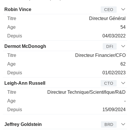
Dirigeant
Titre
Age
Depuis
Robin Vince
CEO
Directeur Général
54
04/03/2022
Dermot McDonogh
DFI
Directeur Financier/CFO
62
01/02/2023
Leigh-Ann Russell
CTO
Directeur Technique/Scientifique/R&D
-
15/09/2024
Administrateur
Titre
Age
Depuis
Jeffrey Goldstein
BRD