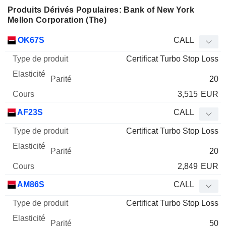
Produits Dérivés Populaires: Bank of New York
Mellon Corporation (The)
Type
OK67S
CALL
de
Certificat Turbo Stop Loss
Mnemo
Type
produit
Elasticité
Parité
Cours
20
3,515
EUR
AF23S
CALL
Certificat Turbo Stop Loss
20
2,849
EUR
AM86S
CALL
Certificat Turbo Stop Loss
50