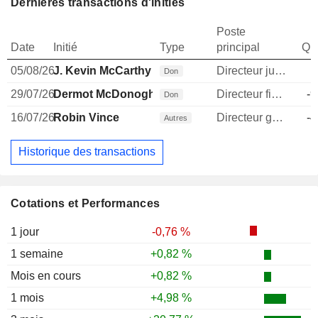
Dernières transactions d'initiés
Poste
Date
Initié
Type
principal
Qua
05/08/26
J. Kevin McCarthy
Directeur juridique
Don
29/07/26
Dermot McDonogh
Directeur financier
-9
Don
16/07/26
Robin Vince
Directeur general
-4
Autres
Historique des transactions
Cotations et Performances
1 jour
-0,76 %
1 semaine
+0,82 %
Mois en cours
+0,82 %
1 mois
+4,98 %