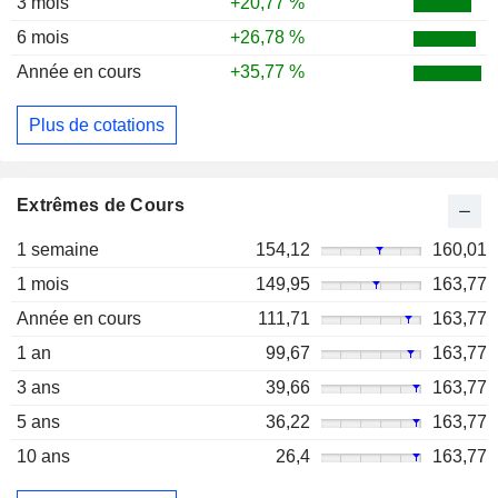
3 mois
+20,77 %
6 mois
+26,78 %
Année en cours
+35,77 %
Plus de cotations
Extrêmes de Cours
1 semaine
154,12
160,01
1 mois
149,95
163,77
Année en cours
111,71
163,77
1 an
99,67
163,77
3 ans
39,66
163,77
5 ans
36,22
163,77
10 ans
26,4
163,77