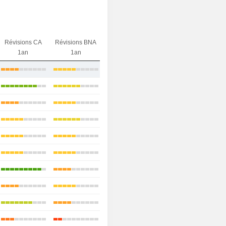
Révisions CA
Révisions BNA
1an
1an