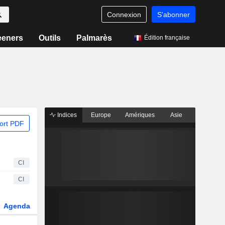
Connexion
S'abonner
eeners
Outils
Palmarès
Édition française
Indices
Europe
Amériques
Asie
ort PDF
CI
CI
Agenda
Secteur