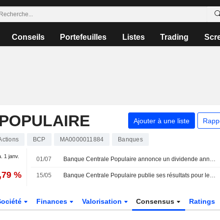
Conseils
Portefeuilles
Listes
Trading
Scr
POPULAIRE
Ajouter à une liste
Rapp
Actions
BCP
MA0000011884
Banques
. 1 janv.
01/07
Banque Centrale Populaire annonce un dividende annuel, payable le 20 juillet 2026
,79 %
15/05
Banque Centrale Populaire publie ses résultats pour le premier trimestre clos le 31 mars 2026
Société
Finances
Valorisation
Consensus
Ratings