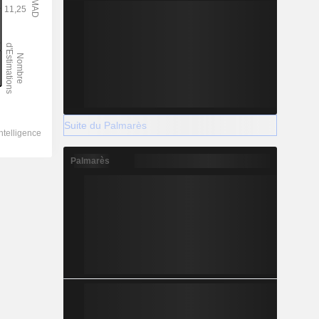
Suite du Palmarès
Palmarès