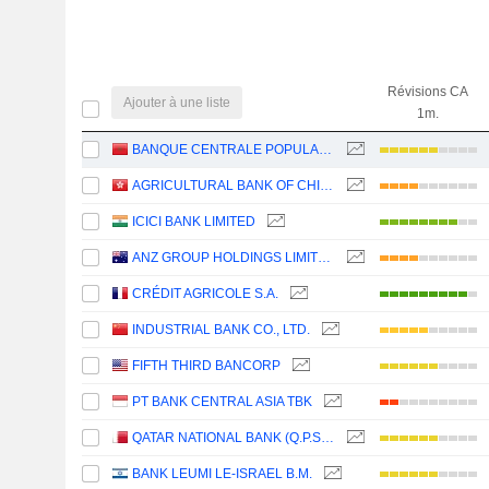
Révisions CA
Ajouter à une liste
1m.
BANQUE CENTRALE POPULAIRE
AGRICULTURAL BANK OF CHINA LIMITED
ICICI BANK LIMITED
ANZ GROUP HOLDINGS LIMITED
CRÉDIT AGRICOLE S.A.
INDUSTRIAL BANK CO., LTD.
FIFTH THIRD BANCORP
PT BANK CENTRAL ASIA TBK
QATAR NATIONAL BANK (Q.P.S.C.)
BANK LEUMI LE-ISRAEL B.M.