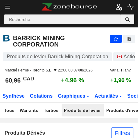
BARRICK MINING CORPORATION
60,96
$
+4,96 %
BARRICK MINING
CORPORATION
Produits de levier Barrick Mining Corporation
Actio
Marché Fermé -
Toronto S.E.
22:00:00 07/08/2026
Varia. 1 janv.
CAD
+4,96 %
60,96
+1,96 %
Synthèse
Cotations
Graphiques
Actualités
Soci
Tous
Warrants
Turbos
Produits de levier
Produits d'inv
Filtres
Produits Dérivés