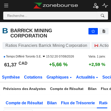
BARRICK MINING CORPORATION
61,37
$
+5,66 %
BARRICK MINING
CORPORATION
Ratios Financiers Barrick Mining Corporation
Actio
Temps Différé
Toronto S.E.
15:52:20 07/08/2026
Varia. 1 janv.
CAD
+5,66 %
61,37
+2,59 %
Synthèse
Cotations
Graphiques
Actualités
Soci
Prévisions des Analystes
Compte de Résultat
Bilan
Flux d
Compte de Résultat
Bilan
Flux de Trésorerie
Ratios