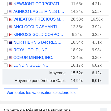
NEWMONT CORPORATION
11.65x
4.21x
AGNICO EAGLE MINES LIMITED
14.24x
5.55x
WHEATON PRECIOUS METALS CORP.
28.53x
16.58x
ANGLOGOLD ASHANTI PLC
12.35x
3.92x
KINROSS GOLD CORPORATION
9.34x
3.25x
NORTHERN STAR RESOURCES LIMITED
18.54x
4.31x
ROYAL GOLD, INC.
18.92x
9.98x
COEUR MINING, INC.
13.45x
3.36x
LUNDIN GOLD INC.
16.17x
6.82x
Moyenne
15,52x
6,12x
Moyenne pondérée par Capi.
14,94x
6,01x
Voir toutes les valorisations sectorielles
Compte de Résultat et Estimations