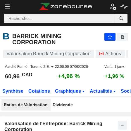
BARRICK MINING CORPORATION
60,96
$
+4,96 %
BARRICK MINING
CORPORATION
Valorisation Barrick Mining Corporation
Actions
Marché Fermé -
Toronto S.E.
22:00:00 07/08/2026
Varia. 1 janv.
CAD
+4,96 %
60,96
+1,96 %
Synthèse
Cotations
Graphiques
Actualités
Soci
Ratios de Valorisation
Dividende
Valorisation de l'Entreprise: Barrick Mining
Corporation