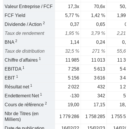
Valeur Entreprise / FCF
17,3x
70,6x
50,2
FCF Yield
5,77 %
1,42 %
1,99 
2
Dividende / Action
0,37
0,65
0,
Taux de rendement
1,95 %
3,79 %
2,21 
2
BNA
1,14
0,24
0,7
Taux de distribution
32,5 %
271 %
55,6 
1
Chiffre d'affaires
11 985
11 013
11 39
1
EBITDA
7 258
5 613
5 47
1
EBIT
5 156
3 616
3 43
1
Résultat net
2 022
432
1 27
1
Endettement Net
-130
342
57
2
Cours de référence
19,00
17,15
18,1
Nbr de Titres (en
1 779 286
1 758 285
1 755 52
Milliers)
Date de publication
16/02/22
15/02/23
14/02/2