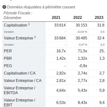
Données réajustées à périmètre courant
Période Fiscale :
2021
2022
2023
Décembre
1
Capitalisation
33 814
30 153
31 82
Variation
-
-10,83 %
5,54
1
Valeur Entreprise
33 684
30 495
32 40
Variation
-
-9,47 %
6,25
PER
16,7x
71,5x
25,2
PBR
1,42x
1,32x
1,36
PEG
-
-0,9x
0
Capitalisation / CA
2,82x
2,74x
2,79
Valeur Entreprise / CA
2,81x
2,77x
2,84
Valeur Entreprise /
4,64x
5,43x
5,92
EBITDA
Valeur Entreprise /
6,53x
8,43x
9,44
EBIT