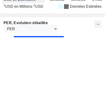
1
2
USD en Millions
USD
Données Estimées
PER
, Evolution détaillée